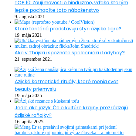
TOP 10: Zaujímavosti o hinduizme, vďaka ktorým
lepšie pochopíte toto náboženstvo
9. augusta 2021
Ktoré teritóriá predstavujú štyri ázijské tigre?
19. mája 2021
Ako v Thajsku spoznáte spoločníčku Ladyboy?
21. septembra 2021
Ázijské kozmetické rituály, ktoré menia svet
beauty priemyslu
19. mája 2025
Jedlo ako jazyk: Čo o kultúre krajiny prezrádzajú
ázijské raňajky?
16. apríla 2025