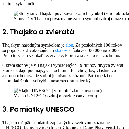
tento jazyk naučiť.
Slony sú v Thajsku považované za ich symbol (zdroj obrázku:
2. Thajsko a zvieratá
Thajským národným symbolom je
slon
. Za posledných 100 rokov
sa populácia divoko žijúcich
slonov
znížila zo 100 000 na 2 000.
Preto tu začali vznikať rezervácie, ktoré sa snažia o ich záchranu.
Okrem slonov je v Thajsku vyhradených 19 druhov divých zvierat,
ktoré spadajú pod najvyššiu ochranu. Ich chov, lov, vlastníctvo
alebo obchodovanie s nimi je prísne zakázané. Patrí medzi ne
napríklad žralok veľrybí a nosorožec sumaterský.
Vlajka UNESCO (zdroj obrázku: canva.com)
3. Pamiatky UNESCO
Thajsko má päť pamiatok zapísaných v svetovom zozname
UNESCO. Jedným z nich je lesný komplex Dong Phayayen-Khao