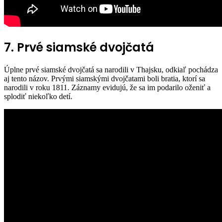
7. Prvé siamské dvojčatá
Úplne prvé siamské dvojčatá sa narodili v Thajsku, odkiaľ pochádza
aj tento názov. Prvými siamskými dvojčatami boli bratia, ktorí sa
narodili v roku 1811. Záznamy evidujú, že sa im podarilo oženiť a
splodiť niekoľko detí.