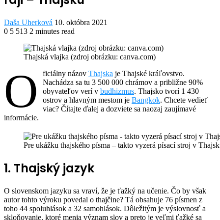
Send
Daša Uherková
10. októbra 2021
an
0
5 513
2 minutes read
Facebook
Twitter
LinkedIn
Share
Print
email
via
Thajská vlajka (zdroj obrázku: canva.com)
Email
O
ficiálny názov
Thajska
je Thajské kráľovstvo.
Nachádza sa tu 3 500 000 chrámov a približne 90%
obyvateľov verí v
budhizmus
. Thajsko tvorí 1 430
ostrov a hlavným mestom je
Bangkok
. Chcete vedieť
viac? Čítajte ďalej a dozviete sa naozaj zaujímavé
informácie.
Pre ukážku thajského písma – takto vyzerá písací stroj v Thajs
1. Thajský jazyk
O slovenskom jazyku sa vraví, že je ťažký na učenie. Čo by však
autor tohto výroku povedal o thajčine? Tá obsahuje 76 písmen z
toho 44 spoluhlások a 32 samohlások. Dôležitým je výslovnosť a
skloňovanie, ktoré menia význam slov a preto je veľmi ťažké sa