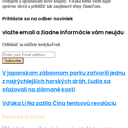
cestujem a spoznávam nové krajiny. Vďaka tomu viem nájsť
správne slová a priblížiť tak zaujímavé témy čitateľom.
Prihláste sa na odber noviniek
vložte email a žiadne informácie vám neujdu
Odhlásiť sa môžete kedykoľvek
Enter
your
Email
address
V japonskom zábavnom parku zatvorili jednu
z najrýchlejších horských dráh. Ľudia sa
sťažovali na zlámané kosti
Vďaka Li Na zažila Čína tenisovú revolúciu
Related Articles