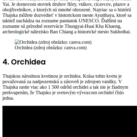
Yai. Je domovom stoviek druhov flóry, vtákov, cicavcov, plazov a
obojživelníkov, z ktorých sú mnohé ohrozené. Najviac sa o histórií
Thajska môžete dozvedieť v historickom meste Ayutthaya, ktoré sa
taktiež nachádza na zozname pamiatok UNESCO. Ďalšími na
zozname sú prírodné rezervácie Thungyai-Huai Kha Khaeng,
archeologické nálezisko Ban Chiang a historické mesto Sukhothai.
Orchidea (zdroj obrázku: canva.com)
4. Orchidea
Thajskou národnou kvetinou je orchidea. Krása tohto kvetu je
považovaná za nadpozemskú a zároveň je zdrojom vanilky. V
Thajsku rastie viac ako 1 500 odrôd orchidei a tak nie je žiadnym
prekvapením, že Thajsko je svetovým vývozcom orchideí číslo
jedna.