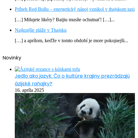
Príbeh Red Bullu – energetický nápoj vznikol v thajskom taxi
[…] Milujete likéry? Baijiu musíte ochutnať! […]...
Najkrajšie pláže v Thajsku
[…] a aprílom, keďže v tomto období je more pokojnejši...
Novinky
Jedlo ako jazyk: Čo o kultúre krajiny prezrádzajú
ázijské raňajky?
16. apríla 2025