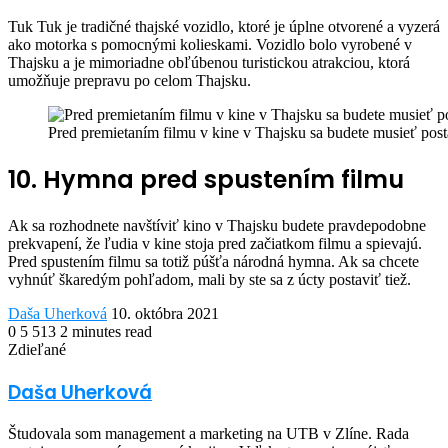
Tuk Tuk je tradičné thajské vozidlo, ktoré je úplne otvorené a vyzerá
ako motorka s pomocnými kolieskami. Vozidlo bolo vyrobené v
Thajsku a je mimoriadne obľúbenou turistickou atrakciou, ktorá
umožňuje prepravu po celom Thajsku.
Pred premietaním filmu v kine v Thajsku sa budete musieť post
10. Hymna pred spustením filmu
Ak sa rozhodnete navštíviť kino v Thajsku budete pravdepodobne
prekvapení, že ľudia v kine stoja pred začiatkom filmu a spievajú.
Pred spustením filmu sa totiž púšťa národná hymna. Ak sa chcete
vyhnúť škaredým pohľadom, mali by ste sa z úcty postaviť tiež.
Send
Daša Uherková
10. októbra 2021
an
0
5 513
2 minutes read
Facebook
Twitter
LinkedIn
Share
Print
email
Zdieľané
via
Facebook
Twitter
LinkedIn
Share
Print
Email
via
Daša Uherková
Email
Študovala som management a marketing na UTB v Zlíne. Rada