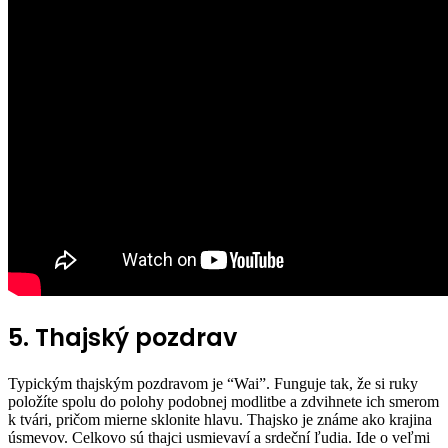
5. Thajský pozdrav
Typickým thajským pozdravom je “Wai”. Funguje tak, že si ruky
položíte spolu do polohy podobnej modlitbe a zdvihnete ich smerom
k tvári, pričom mierne sklonite hlavu. Thajsko je známe ako krajina
úsmevov. Celkovo sú thajci usmievaví a srdeční ľudia. Ide o veľmi