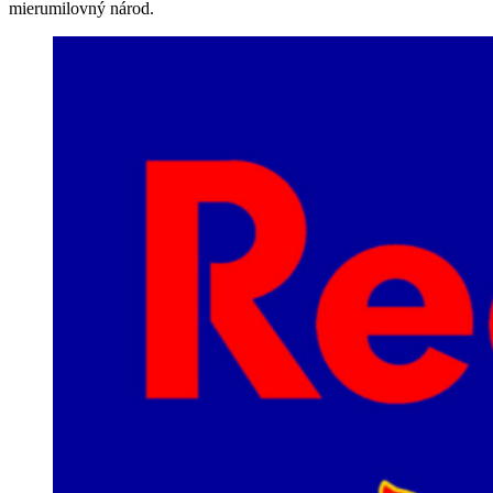
mierumilovný národ.