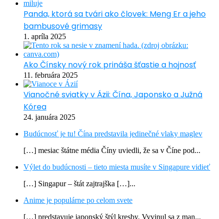
Panda, ktorá sa tvári ako človek: Meng Er a jeho
bambusové grimasy
1. apríla 2025
Ako Čínsky nový rok prináša šťastie a hojnosť
11. februára 2025
Vianočné sviatky v Ázii: Čína, Japonsko a Južná
Kórea
24. januára 2025
Budúcnosť je tu! Čína predstavila jedinečné vlaky maglev
[…] mesiac štátne média Číny uviedli, že sa v Číne pod...
Výlet do budúcnosti – tieto miesta musíte v Singapure vidieť
[…] Singapur – štát zajtrajška […]...
Anime je populárne po celom svete
[…] predstavuje japonský štýl kresby. Vyvinul sa z man...