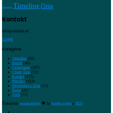
Timeline
čína
singapur
Kontakt
info@asiahub.sk
GDPR
Kategórie
Aktuálne
(68)
Biznis
(48)
Cestovanie
(187)
Chute Ázie
(72)
Kultúra
(155)
Pikošky
(323)
Slovensko a Ázia
(12)
Šport
(41)
Tech
(77)
Ďakujeme
wooacademy
💖 za
tvorbu webu
a
SEO
Facebook