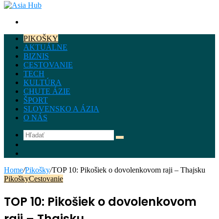
Hľadať
PIKOŠKY
AKTUÁLNE
BIZNIS
CESTOVANIE
TECH
KULTÚRA
CHUTE ÁZIE
ŠPORT
SLOVENSKO A ÁZIA
O NÁS
Hľadať
Instagram
Facebook
Home
/
Pikošky
/
TOP 10: Pikošiek o dovolenkovom raji – Thajsku
Pikošky
Cestovanie
TOP 10: Pikošiek o dovolenkovom
raji – Thajsku