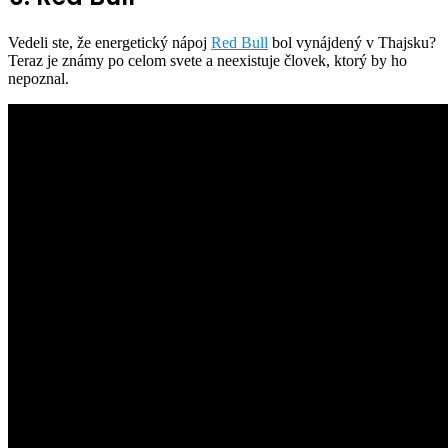
Vedeli ste, že energetický nápoj
Red Bull
bol vynájdený v Thajsku?
Teraz je známy po celom svete a neexistuje človek, ktorý by ho
nepoznal.