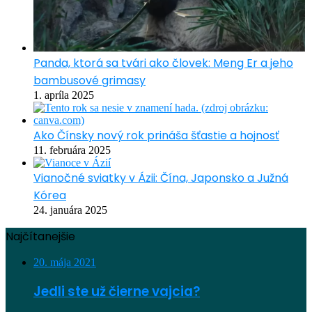
Panda, ktorá sa tvári ako človek: Meng Er a jeho
bambusové grimasy
1. apríla 2025
Ako Čínsky nový rok prináša šťastie a hojnosť
11. februára 2025
Vianočné sviatky v Ázii: Čína, Japonsko a Južná
Kórea
24. januára 2025
Najčítanejšie
20. mája 2021
Jedli ste už čierne vajcia?