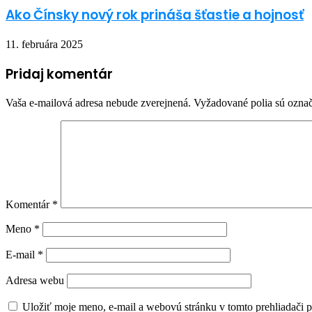
Ako Čínsky nový rok prináša šťastie a hojnosť
11. februára 2025
Pridaj komentár
Vaša e-mailová adresa nebude zverejnená.
Vyžadované polia sú ozna
Komentár
*
Meno
*
E-mail
*
Adresa webu
Uložiť moje meno, e-mail a webovú stránku v tomto prehliadači 