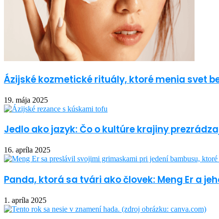
Ázijské kozmetické rituály, ktoré menia svet 
19. mája 2025
Jedlo ako jazyk: Čo o kultúre krajiny prezrádza
16. apríla 2025
Panda, ktorá sa tvári ako človek: Meng Er a 
1. apríla 2025