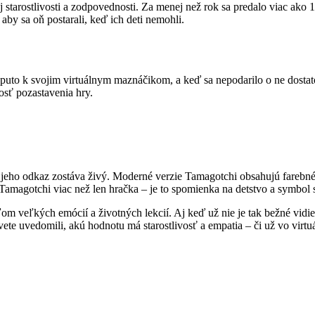
starostlivosti a zodpovednosti. Za menej než rok sa predalo viac ako 
aby sa oň postarali, keď ich deti nemohli.
ne puto k svojim virtuálnym maznáčikom, a keď sa nepodarilo o ne dosta
osť pozastavenia hry.
, jeho odkaz zostáva živý. Moderné verzie Tamagotchi obsahujú farebné
amagotchi viac než len hračka – je to spomienka na detstvo a symbol st
ľom veľkých emócií a životných lekcií. Aj keď už nie je tak bežné vid
svete uvedomili, akú hodnotu má starostlivosť a empatia – či už vo vir