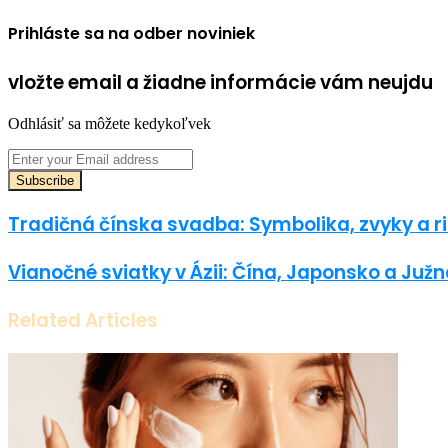
Prihláste sa na odber noviniek
vložte email a žiadne informácie vám neujdu
Odhlásiť sa môžete kedykoľvek
Enter
your
Email
address
Tradičná čínska svadba: Symbolika, zvyky a ri
Vianočné sviatky v Ázii: Čína, Japonsko a Juž
Related Articles