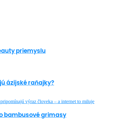
beauty priemyslu
jú ázijské raňajky?
jeho bambusové grimasy