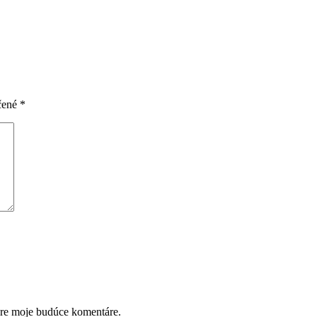
čené
*
pre moje budúce komentáre.