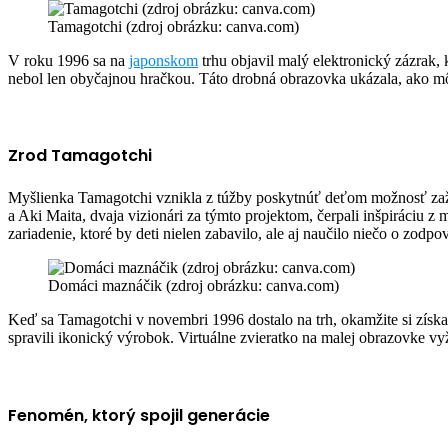
via
Tamagotchi (zdroj obrázku: canva.com)
Email
V
roku 1996 sa na
japonskom
trhu objavil malý elektronický zázrak, 
nebol len obyčajnou hračkou. Táto drobná obrazovka ukázala, ako mô
Zrod Tamagotchi
Myšlienka Tamagotchi vznikla z túžby poskytnúť deťom možnosť zaži
a Aki Maita, dvaja vizionári za týmto projektom, čerpali inšpiráciu z
zariadenie, ktoré by deti nielen zabavilo, ale aj naučilo niečo o zodpo
Domáci maznáčik (zdroj obrázku: canva.com)
Keď sa Tamagotchi v novembri 1996 dostalo na trh, okamžite si získal
spravili ikonický výrobok. Virtuálne zvieratko na malej obrazovke vyž
Fenomén, ktorý spojil generácie