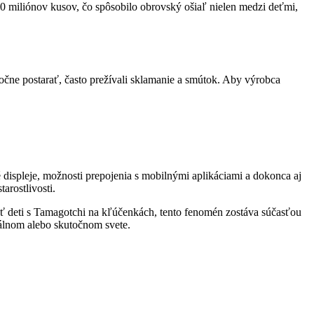
10 miliónov kusov, čo spôsobilo obrovský ošiaľ nielen medzi deťmi,
točne postarať, často prežívali sklamanie a smútok. Aby výrobca
 displeje, možnosti prepojenia s mobilnými aplikáciami a dokonca aj
arostlivosti.
ieť deti s Tamagotchi na kľúčenkách, tento fenomén zostáva súčasťou
tuálnom alebo skutočnom svete.