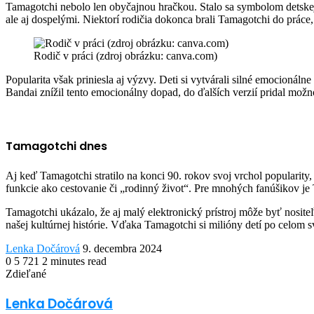
Tamagotchi nebolo len obyčajnou hračkou. Stalo sa symbolom detskej 
ale aj dospelými. Niektorí rodičia dokonca brali Tamagotchi do práce, 
Rodič v práci (zdroj obrázku: canva.com)
Popularita však priniesla aj výzvy. Deti si vytvárali silné emocionál
Bandai znížil tento emocionálny dopad, do ďalších verzií pridal možn
Tamagotchi dnes
Aj keď Tamagotchi stratilo na konci 90. rokov svoj vrchol popularity
funkcie ako cestovanie či „rodinný život“. Pre mnohých fanúšikov je T
Tamagotchi ukázalo, že aj malý elektronický prístroj môže byť nosite
našej kultúrnej histórie. Vďaka Tamagotchi si milióny detí po celom 
Send
Lenka Dočárová
9. decembra 2024
an
0
5 721
2 minutes read
Facebook
Twitter
LinkedIn
Share
Print
email
Zdieľané
via
Facebook
Twitter
LinkedIn
Share
Print
Email
via
Lenka Dočárová
Email