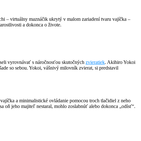
tchi – virtuálny maznáčik ukrytý v malom zariadení tvaru vajíčka –
tarostlivosti a dokonca o živote.
useli vyrovnávať s náročnosťou skutočných
zvieratiek
. Akihiro Yokoi
ade so sebou. Yokoi, vášnivý milovník zvierat, si predstavil
vajíčka a minimalistické ovládanie pomocou troch tlačidiel z neho
 sa oň jeho majiteľ nestaral, mohlo zoslabnúť alebo dokonca „odísť“.