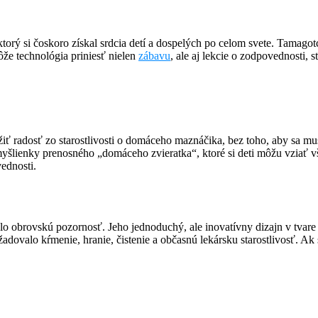
ktorý si čoskoro získal srdcia detí a dospelých po celom svete. Tamago
že technológia priniesť nielen
zábavu
, ale aj lekcie o zodpovednosti, s
ť radosť zo starostlivosti o domáceho maznáčika, bez toho, aby sa m
 myšlienky prenosného „domáceho zvieratka“, ktoré si deti môžu vziať vš
vednosti.
o obrovskú pozornosť. Jeho jednoduchý, ale inovatívny dizajn v tvare 
adovalo kŕmenie, hranie, čistenie a občasnú lekársku starostlivosť. Ak