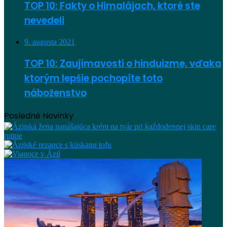
TOP 10: Fakty o Himalájach, ktoré ste
nevedeli
9. augusta 2021
TOP 10: Zaujímavosti o hinduizme, vďaka
ktorým lepšie pochopíte toto
náboženstvo
Posledné Novinky