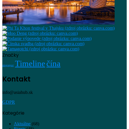
Značky
Timeline
čína
singapur
Kontakt
info@asiahub.sk
GDPR
Kategórie
Aktuálne
(68)
Biznis
(48)