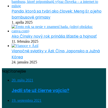
Panda, ktorá sa tvári ako človek: Meng Er a jeho
bambusové grimasy
1. apríla 2025
Ako Čínsky nový rok prináša šťastie a hojnosť
11. februára 2025
Vianočné sviatky v Ázii: Čína, Japonsko a Južná
Kórea
24. januára 2025
Najčítanejšie
20. mája 2021
Jedli ste už čierne vajcia?
19. septembra 2021