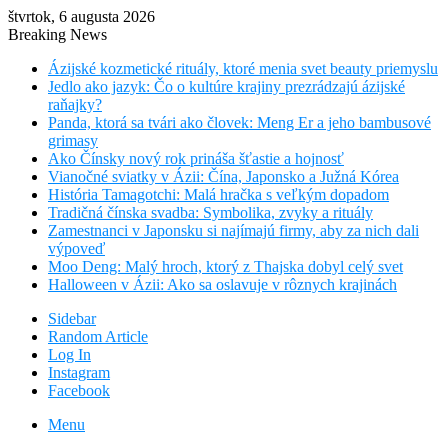
štvrtok, 6 augusta 2026
Breaking News
Ázijské kozmetické rituály, ktoré menia svet beauty priemyslu
Jedlo ako jazyk: Čo o kultúre krajiny prezrádzajú ázijské
raňajky?
Panda, ktorá sa tvári ako človek: Meng Er a jeho bambusové
grimasy
Ako Čínsky nový rok prináša šťastie a hojnosť
Vianočné sviatky v Ázii: Čína, Japonsko a Južná Kórea
História Tamagotchi: Malá hračka s veľkým dopadom
Tradičná čínska svadba: Symbolika, zvyky a rituály
Zamestnanci v Japonsku si najímajú firmy, aby za nich dali
výpoveď
Moo Deng: Malý hroch, ktorý z Thajska dobyl celý svet
Halloween v Ázii: Ako sa oslavuje v rôznych krajinách
Sidebar
Random Article
Log In
Instagram
Facebook
Menu