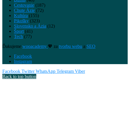
Cestovanie
(187)
Chute Ázie
(72)
Kultúra
(155)
Pikošky
(323)
Slovensko a Ázia
(12)
Šport
(41)
Tech
(77)
Ďakujeme
wooacademy
💖 za
tvorbu webu
a
SEO
Facebook
Instagram
Facebook
Twitter
WhatsApp
Telegram
Viber
Back to top button