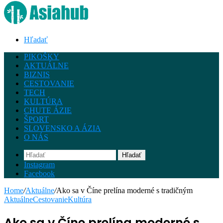
Hľadať
PIKOŠKY
AKTUÁLNE
BIZNIS
CESTOVANIE
TECH
KULTÚRA
CHUTE ÁZIE
ŠPORT
SLOVENSKO A ÁZIA
O NÁS
Hľadať
Instagram
Facebook
Home
/
Aktuálne
/
Ako sa v Číne prelína moderné s tradičným
Aktuálne
Cestovanie
Kultúra
Ako sa v Číne prelína moderné s