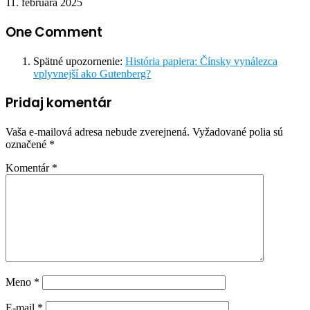
11. februára 2025
One Comment
Spätné upozornenie:
História papiera: Čínsky vynálezca
vplyvnejší ako Gutenberg?
Pridaj komentár
Vaša e-mailová adresa nebude zverejnená.
Vyžadované polia sú
označené
*
Komentár
*
Meno
*
E-mail
*