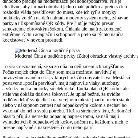
dlhodobo pracuje na modernizácii poľnohospodárstva. Nie je
efektívne, aby farmári obrábali jedno malé políčko a preto sa ich
rozhodla vláda presídľovať do miest, kde ich rýľ a motyky
prakticky zo dňa na deň nahradí moderný systém metra, zábavné
parky a už spomínané QR kódy. Pre ľudí je takýto presun
samozrejme obrovským šokom, Číňania ale majú zakorenenú
extrémne rýchlu adaptačnú schopnosť a preto sa rýchlo naučia
koexistovať v novom prostredí.
Moderná Čína a tradičné prvky (Zdroj obrázku: vlastný archív 
To však neznamená, že sa zo dňa na deň zmení ich zmýšľanie.
Počas mojich ciest do Číny som mala možnosť navštíviť aj
novovybudované mestá, v ktorých už žilo obyvateľstva. Mestá sú
postavené „podľa pravítka“, majú najnovšie vlaky, autobusy
a všetky autá a motorky sú elektrické. Ľudia platia QR kódmi ale
stále vás dokážu doslova šokovať. Je úplné bežné, že uvidíte
rodičov držať svoje dieťa na verejnom mieste (parku, metro stanici
alebo v nákupnom centre) nad odpadkovým košom a nechať ho
vykonať do neho svoju potrebu. Tiež sa stretnete s tým, že domáci
hlasito pľujú a netriedia odpad aj napriek tomu, že naň majú
vyhradených 8 odpadkových košov, pričom na každom z nich je
presne napísané a nakreslené, čo do neho patrí.
Popísaný stav je výsledkom príliš rýchlej urbanizácie, pri ktorej sa