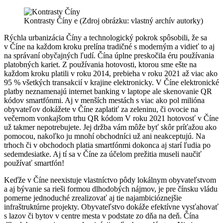
Kontrasty Číny e (Zdroj obrázku: vlastný archív autorky)
Rýchla urbanizácia Číny a technologický pokrok spôsobili, že sa
v Číne na každom kroku prelína tradičné s moderným a vidieť to aj
na správaní obyčajných ľudí. Čína úplne preskočila éru používania
platobných kariet. Z používania hotovosti, ktorou sme ešte na
každom kroku platili v roku 2014, prebieha v roku 2021 až viac ako
95 % všetkých transakcií v krajine elektronicky. V Číne elektronické
platby neznamenajú internet banking v laptope ale skenovanie QR
kódov smartfónmi. Aj v menších mestách s viac ako pol milióna
obyvateľov dokážete v Číne zaplatiť za zeleninu, či ovocie na
večernom vonkajšom trhu QR kódom V roku 2021 hotovosť v Číne
už takmer nepotrebujete. Jej držba vám môže byť skôr príťažou ako
pomocou, nakoľko ju mnohí obchodníci už ani neakceptujú. Na
trhoch či v obchodoch platia smartfónmi dokonca aj starí ľudia po
sedemdesiatke. Aj tí sa v Číne za účelom prežitia museli naučiť
používať smartfón!
Keďže v Číne neexistuje vlastníctvo pôdy lokálnym obyvateľstvom
a aj bývanie sa rieši formou dlhodobých nájmov, je pre čínsku vládu
pomerne jednoduché zrealizovať aj tie najambicióznejšie
infraštruktúrne projekty. Obyvateľstvo dokáže efektívne vysťahovať
s lazov či bytov v centre mesta v podstate zo dňa na deň. Čína