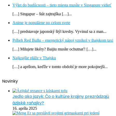
Výlet do budúcnosti – tieto miesta musíte v Singapure vidieť
[…] Singapur – štát zajtrajška […]...
Anime je populárne po celom svete
[…] predstavuje japonský štýl kresby. Vyvinul sa z man...
Príbeh Red Bullu – energetický nápoj vznikol v thajskom taxi
[…] Milujete likéry? Baijiu musíte ochutnať! […]...
Najkrajšie pláže v Thajsku
[…] a aprílom, keďže v tomto období je more pokojnejši...
Novinky
Jedlo ako jazyk: Čo o kultúre krajiny prezrádzajú
ázijské raňajky?
16. apríla 2025