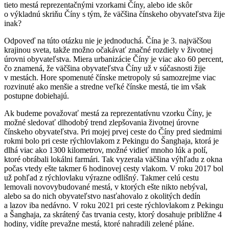
tieto mestá reprezentačnými vzorkami Číny, alebo ide skôr
o výkladnú skriňu Číny s tým, že väčšina čínskeho obyvateľstva žije
inak?
Odpoveď na túto otázku nie je jednoduchá. Čína je 3. najväčšou
krajinou sveta, takže možno očakávať značné rozdiely v životnej
úrovni obyvateľstva. Miera urbanizácie Číny je viac ako 60 percent,
čo znamená, že väčšina obyvateľstva Číny už v súčasnosti žije
v mestách. Hore spomenuté čínske metropoly sú samozrejme viac
rozvinuté ako menšie a stredne veľké čínske mestá, tie im však
postupne dobiehajú.
Ak budeme považovať mestá za reprezentatívnu vzorku Číny, je
možné sledovať dlhodobý trend zlepšovania životnej úrovne
čínskeho obyvateľstva. Pri mojej prvej ceste do Číny pred siedmimi
rokmi bolo pri ceste rýchlovlakom z Pekingu do Šanghaja, ktorá je
dlhá viac ako 1300 kilometrov, možné vidieť mnoho lúk a polí,
ktoré obrábali lokálni farmári. Tak vyzerala väčšina výhľadu z okna
počas vtedy ešte takmer 6 hodinovej cesty vlakom. V roku 2017 bol
už pohľad z rýchlovlaku výrazne odlišný. Takmer celú cestu
lemovali novovybudované mestá, v ktorých ešte nikto nebýval,
alebo sa do nich obyvateľstvo nasťahovalo z okolitých dedín
a lazov iba nedávno. V roku 2021 pri ceste rýchlovlakom z Pekingu
a Šanghaja, za skrátený čas trvania cesty, ktorý dosahuje približne 4
hodiny, vidíte prevažne mestá, ktoré nahradili zelené pláne.