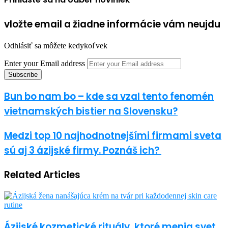
vložte email a žiadne informácie vám neujdu
Odhlásiť sa môžete kedykoľvek
Enter your Email address
Bun bo nam bo – kde sa vzal tento fenomén
vietnamských bistier na Slovensku?
Medzi‌ ‌top‌ ‌10‌ ‌najhodnotnejšími‌ ‌firmami‌ ‌sveta‌
‌sú‌ ‌aj‌ ‌3‌ ‌ázijské‌ ‌firmy.‌ ‌Poznáš‌ ‌ich?‌ ‌
Related Articles
Ázijské kozmetické rituály, ktoré menia svet