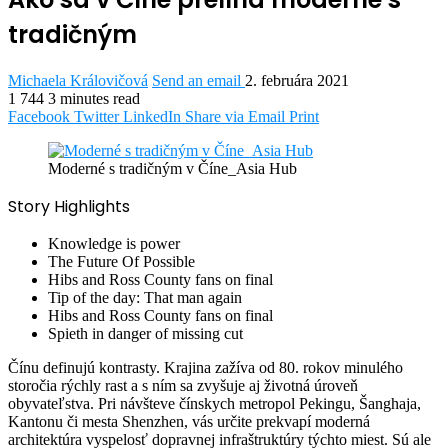
tradičným
Michaela Královičová
Send an email
2. februára 2021
1
744
3 minutes read
Facebook
Twitter
LinkedIn
Share via Email
Print
Moderné s tradičným v Číne_Asia Hub
Story Highlights
Knowledge is power
The Future Of Possible
Hibs and Ross County fans on final
Tip of the day: That man again
Hibs and Ross County fans on final
Spieth in danger of missing cut
Č
ínu definujú kontrasty. Krajina zažíva od 80. rokov minulého
storočia rýchly rast a s ním sa zvyšuje aj životná úroveň
obyvateľstva. Pri návšteve čínskych metropol Pekingu, Šanghaja,
Kantonu či mesta Shenzhen, vás určite prekvapí moderná
architektúra vyspelosť dopravnej infraštruktúry týchto miest. Sú ale