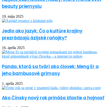
beauty priemyslu
19. mája 2025
Jedlo ako jazyk: Čo o kultúre krajiny
prezrádzajú ázijské raňajky?
16. apríla 2025
Panda, ktorá sa tvári ako človek: Meng Er a
jeho bambusové grimasy
1. apríla 2025
Ako Čínsky nový rok prináša šťastie a hojnosť