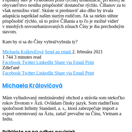
obyvateľstvo nestíha prispôsobiť dostatočne rýchlo. Číňanov za to
však nemožno viniť. Skúste si predstaviť ako dlho by trvala
adaptácia napríklad našim starým rodičom. Ak sa niekto stihne
prispôsobiť rýchlo, sú to práve Číňania a to čo je možné vidieť
v mnohých novourbanizovaných zónach Číny je iba prechodným
stavom.
Kam by si sa do Číny vybral/vybrala ty?
Michaela Královičová
Send an email
2. februára 2021
1
744
3 minutes read
Facebook
Twitter
LinkedIn
Share via Email
Print
Zdieľané
Facebook
Twitter
LinkedIn
Share via Email
Print
Michaela Královičová
Mám vyštudovaný medzinárodný obchod a strávila som niekoľko
rokov životom v Ázii. Ovládam čínsky jazyk. Som riaditeľkou
spoločnosti Infinity Standard, a. s., ktorá zabezpečuje import a
export orientovaný na Áziu, zatiaľ prevažne na Čínu, Vietnam a
Indiu.
Prihláste sa na odber noviniek