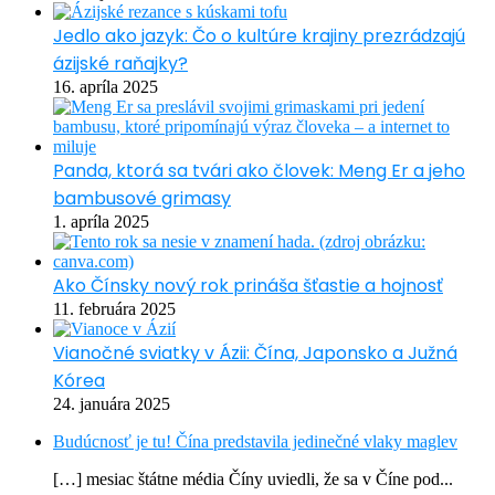
Jedlo ako jazyk: Čo o kultúre krajiny prezrádzajú
ázijské raňajky?
16. apríla 2025
Panda, ktorá sa tvári ako človek: Meng Er a jeho
bambusové grimasy
1. apríla 2025
Ako Čínsky nový rok prináša šťastie a hojnosť
11. februára 2025
Vianočné sviatky v Ázii: Čína, Japonsko a Južná
Kórea
24. januára 2025
Budúcnosť je tu! Čína predstavila jedinečné vlaky maglev
[…] mesiac štátne média Číny uviedli, že sa v Číne pod...