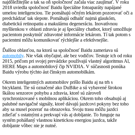
najdôležitejšie a tak sa oň spoločnosť začala viac zaujímať. V roku
2018 uviedla spoločnosť Baidu špeciálne fotoaparáty napájané
umelou inteligenciou. Tie pomáhajú očným lekárom pozorovať oči a
predchádzať tak slepote. Pomáhajú odhaliť najmä glaukóm,
diabetickú retinopatiu a makulárnu degeneráciu. Inovatívnou
myšlienkou v oblasti zdravia je aj špeciálny chatbot, ktorý umožňuje
pacientom poskytnúť zdravotné informácie lekárom. Tí tak potom s
pacientmi môžu komunikovať rýchlejšie a efektívnejšie.
Ďalšou oblasťou, na ktorú sa spoločnosť Baidu zameriava sú
automobily
. Nie však obyčajné, ale bez vodičov. Testuje ich od roku
2015, pričom pri svojej prevádzke používajú vlastný algoritmus Al,
HERE Maps a automobilový čip NVIDIA. V súčasnosti ponúka
Baidu výrobu týchto áut čínskym automobilkám.
Okrem inteligentných automobilov prišlo Baidu aj na trh s
bicyklami. Tie sú označené ako DuBike a sú vybavené širokou
škálou senzorov pohybu a zdravia, ktoré sú zároveň
synchronizované s mobilnou aplikáciou. Okrem toho obsahujú aj
palubné navigačné signály, ktoré dávajú jazdcovi pokyny bez toho
aby sa musel pozerať na obrazovku. Svoju trasu môžu jazdci
zdieľať s ostatnými a prekvapí vás aj dobíjanie. To funguje na
systém poháňaný vlastnou kinetickou energiou jazdca, takže
dobíjanie vôbec nie je nutné.