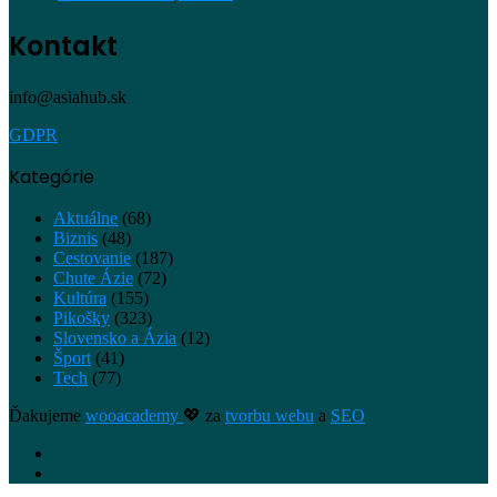
Kontakt
info@asiahub.sk
GDPR
Kategórie
Aktuálne
(68)
Biznis
(48)
Cestovanie
(187)
Chute Ázie
(72)
Kultúra
(155)
Pikošky
(323)
Slovensko a Ázia
(12)
Šport
(41)
Tech
(77)
Ďakujeme
wooacademy
💖 za
tvorbu webu
a
SEO
Facebook
Instagram