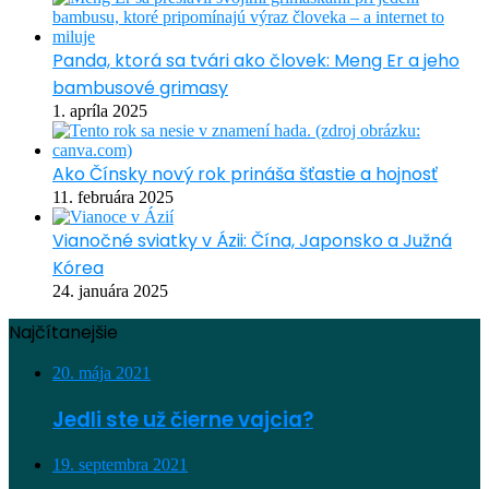
Panda, ktorá sa tvári ako človek: Meng Er a jeho
bambusové grimasy
1. apríla 2025
Ako Čínsky nový rok prináša šťastie a hojnosť
11. februára 2025
Vianočné sviatky v Ázii: Čína, Japonsko a Južná
Kórea
24. januára 2025
Najčítanejšie
20. mája 2021
Jedli ste už čierne vajcia?
19. septembra 2021