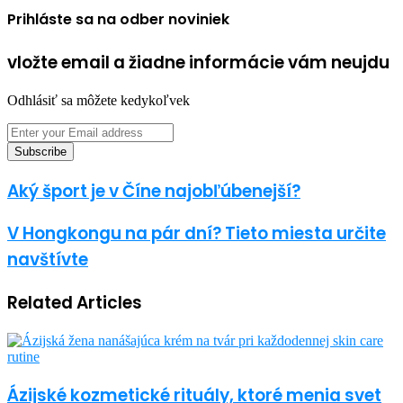
Prihláste sa na odber noviniek
vložte email a žiadne informácie vám neujdu
Odhlásiť sa môžete kedykoľvek
Enter
your
Email
address
Aký šport je v Číne najobľúbenejší?
V Hongkongu na pár dní? Tieto miesta určite
navštívte
Related Articles
Ázijské kozmetické rituály, ktoré menia svet