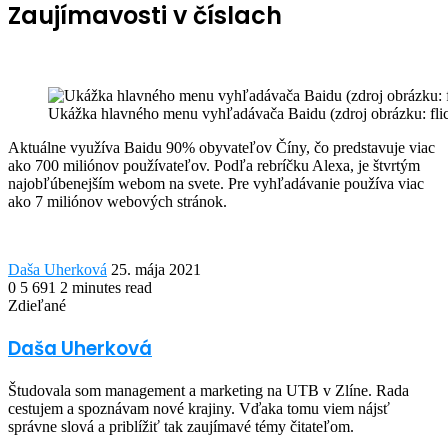
Zaujímavosti v číslach
Ukážka hlavného menu vyhľadávača Baidu (zdroj obrázku: flick
Aktuálne využíva Baidu 90% obyvateľov Číny, čo predstavuje viac
ako 700 miliónov používateľov. Podľa rebríčku Alexa, je štvrtým
najobľúbenejším webom na svete. Pre vyhľadávanie používa viac
ako 7 miliónov webových stránok.
Send
Daša Uherková
25. mája 2021
an
0
5 691
2 minutes read
Facebook
Twitter
LinkedIn
Share
Print
email
Zdieľané
via
Facebook
Twitter
LinkedIn
Share
Print
Email
via
Daša Uherková
Email
Študovala som management a marketing na UTB v Zlíne. Rada
cestujem a spoznávam nové krajiny. Vďaka tomu viem nájsť
správne slová a priblížiť tak zaujímavé témy čitateľom.