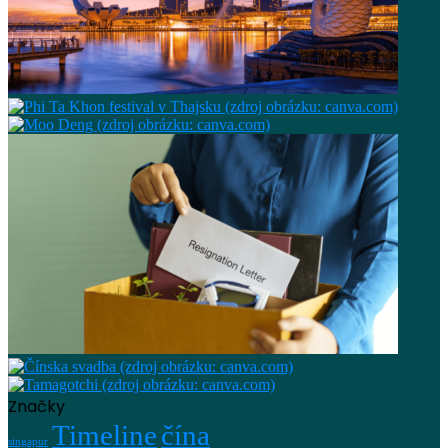
Značky
Timeline
čína
singapur