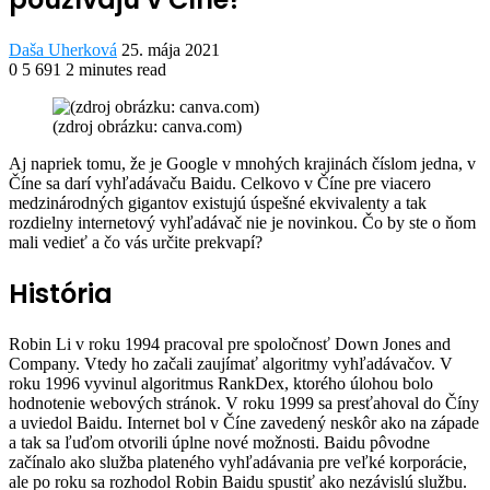
Send
Daša Uherková
25. mája 2021
an
0
5 691
2 minutes read
Facebook
Twitter
LinkedIn
Share
Print
email
via
(zdroj obrázku: canva.com)
Email
A
j napriek tomu, že je Google v mnohých krajinách číslom jedna, v
Číne sa darí vyhľadávaču Baidu. Celkovo v Číne pre viacero
medzinárodných gigantov existujú úspešné ekvivalenty a tak
rozdielny internetový vyhľadávač nie je novinkou. Čo by ste o ňom
mali vedieť a čo vás určite prekvapí?
H
istória
Robin Li v roku 1994 pracoval pre spoločnosť Down Jones and
Company. Vtedy ho začali zaujímať algoritmy vyhľadávačov. V
roku 1996 vyvinul algoritmus RankDex, ktorého úlohou bolo
hodnotenie webových stránok. V roku 1999 sa presťahoval do Číny
a uviedol Baidu. Internet bol v Číne zavedený neskôr ako na západe
a tak sa ľuďom otvorili úplne nové možnosti. Baidu pôvodne
začínalo ako služba plateného vyhľadávania pre veľké korporácie,
ale po roku sa rozhodol Robin Baidu spustiť ako nezávislú službu.