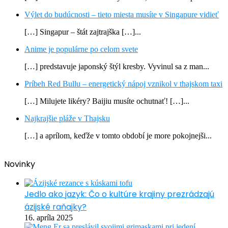
Výlet do budúcnosti – tieto miesta musíte v Singapure vidieť
[…] Singapur – štát zajtrajška […]...
Anime je populárne po celom svete
[…] predstavuje japonský štýl kresby. Vyvinul sa z man...
Príbeh Red Bullu – energetický nápoj vznikol v thajskom taxi
[…] Milujete likéry? Baijiu musíte ochutnať! […]...
Najkrajšie pláže v Thajsku
[…] a aprílom, keďže v tomto období je more pokojnejši...
Novinky
Jedlo ako jazyk: Čo o kultúre krajiny prezrádzajú
ázijské raňajky?
16. apríla 2025