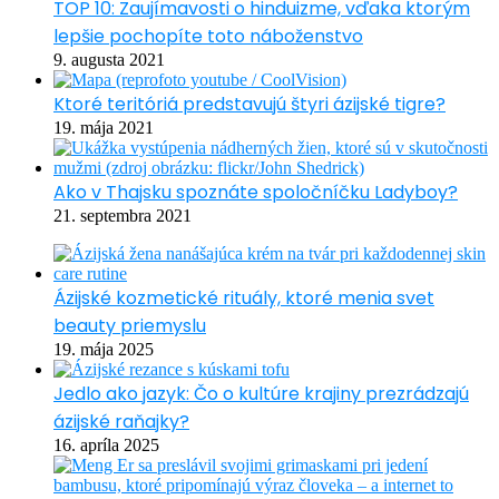
TOP 10: Zaujímavosti o hinduizme, vďaka ktorým
lepšie pochopíte toto náboženstvo
9. augusta 2021
Ktoré teritóriá predstavujú štyri ázijské tigre?
19. mája 2021
Ako v Thajsku spoznáte spoločníčku Ladyboy?
21. septembra 2021
Ázijské kozmetické rituály, ktoré menia svet
beauty priemyslu
19. mája 2025
Jedlo ako jazyk: Čo o kultúre krajiny prezrádzajú
ázijské raňajky?
16. apríla 2025