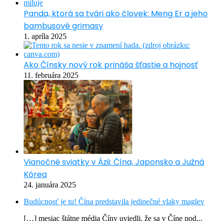
Panda, ktorá sa tvári ako človek: Meng Er a jeho
bambusové grimasy
1. apríla 2025
Ako Čínsky nový rok prináša šťastie a hojnosť
11. februára 2025
Vianočné sviatky v Ázii: Čína, Japonsko a Južná
Kórea
24. januára 2025
Budúcnosť je tu! Čína predstavila jedinečné vlaky maglev
[…] mesiac štátne média Číny uviedli, že sa v Číne pod...