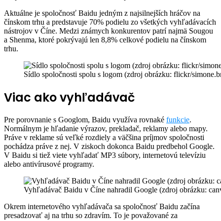
Aktuálne je spoločnosť Baidu jedným z najsilnejších hráčov na
čínskom trhu a predstavuje 70% podielu zo všetkých vyhľadávacích
nástrojov v Číne. Medzi známych konkurentov patrí najmä Sougou
a Shenma, ktoré pokrývajú len 8,8% celkové podielu na čínskom
trhu.
Sídlo spoločnosti spolu s logom (zdroj obrázku: flickr/simone.b
Viac ako vyhľadávač
Pre porovnanie s Googlom, Baidu využíva rovnaké
funkcie
.
Normálnym je hľadanie výrazov, prekladač, reklamy alebo mapy.
Práve v reklame sú veľké rozdiely a väčšina príjmov spoločnosti
pochádza práve z nej. V ziskoch dokonca Baidu predbehol Google.
V Baidu si tiež viete vyhľadať MP3 súbory, internetovú televíziu
alebo antivírusové programy.
Vyhľadávač Baidu v Číne nahradil Google (zdroj obrázku: ca
Okrem internetového vyhľadávača sa spoločnosť Baidu začína
presadzovať aj na trhu so zdravím. To je považované za