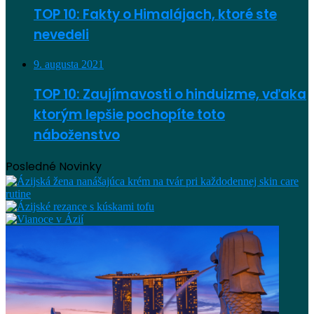
TOP 10: Fakty o Himalájach, ktoré ste
nevedeli
9. augusta 2021
TOP 10: Zaujímavosti o hinduizme, vďaka
ktorým lepšie pochopíte toto
náboženstvo
Posledné Novinky