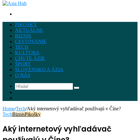
Hľadať
PIKOŠKY
AKTUÁLNE
BIZNIS
CESTOVANIE
TECH
KULTÚRA
CHUTE ÁZIE
ŠPORT
SLOVENSKO A ÁZIA
O NÁS
Hľadať
Instagram
Facebook
Home
/
Tech
/
Aký internetový vyhľadávač používajú v Číne?
Tech
Biznis
Pikošky
Aký internetový vyhľadávač
používajú v Číne?