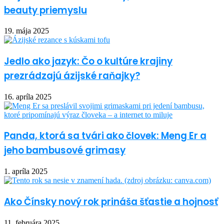
beauty priemyslu
19. mája 2025
Jedlo ako jazyk: Čo o kultúre krajiny
prezrádzajú ázijské raňajky?
16. apríla 2025
Panda, ktorá sa tvári ako človek: Meng Er a
jeho bambusové grimasy
1. apríla 2025
Ako Čínsky nový rok prináša šťastie a hojnosť
11. februára 2025