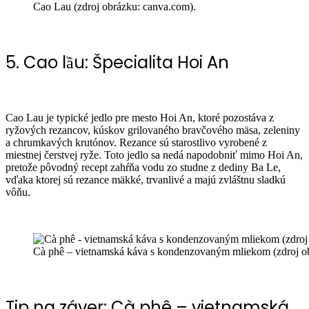
Cao Lau (zdroj obrázku: canva.com).
5. Cao lầu: Špecialita Hoi An
Cao Lau je typické jedlo pre mesto Hoi An, ktoré pozostáva z
ryžových rezancov, kúskov grilovaného bravčového mäsa, zeleniny
a chrumkavých krutónov. Rezance sú starostlivo vyrobené z
miestnej čerstvej ryže. Toto jedlo sa nedá napodobniť mimo Hoi An,
pretože pôvodný recept zahŕňa vodu zo studne z dediny Ba Le,
vďaka ktorej sú rezance mäkké, trvanlivé a majú zvláštnu sladkú
vôňu.
Cà phê – vietnamská káva s kondenzovaným mliekom (zdroj o
Tip na záver: Cà phê – vietnamská