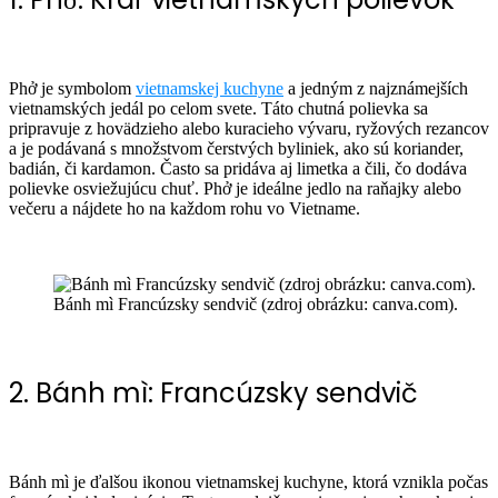
Phở je symbolom
vietnamskej kuchyne
a jedným z najznámejších
vietnamských jedál po celom svete. Táto chutná polievka sa
pripravuje z hovädzieho alebo kuracieho vývaru, ryžových rezancov
a je podávaná s množstvom čerstvých byliniek, ako sú koriander,
badián, či kardamon. Často sa pridáva aj limetka a čili, čo dodáva
polievke osviežujúcu chuť. Phở je ideálne jedlo na raňajky alebo
večeru a nájdete ho na každom rohu vo Vietname.
Bánh mì Francúzsky sendvič (zdroj obrázku: canva.com).
2. Bánh mì: Francúzsky sendvič
Bánh mì je ďalšou ikonou vietnamskej kuchyne, ktorá vznikla počas