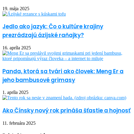
19. mája 2025
Jedlo ako jazyk: Čo o kultúre krajiny
prezrádzajú ázijské raňajky?
16. apríla 2025
Panda, ktorá sa tvári ako človek: Meng Er a
jeho bambusové grimasy
1. apríla 2025
Ako Čínsky nový rok prináša šťastie a hojnosť
11. februára 2025