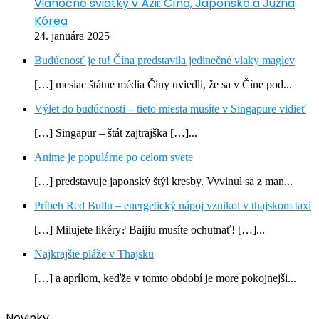
Vianočné sviatky v Ázii: Čína, Japonsko a Južná
Kórea
24. januára 2025
Budúcnosť je tu! Čína predstavila jedinečné vlaky maglev
[…] mesiac štátne média Číny uviedli, že sa v Číne pod...
Výlet do budúcnosti – tieto miesta musíte v Singapure vidieť
[…] Singapur – štát zajtrajška […]...
Anime je populárne po celom svete
[…] predstavuje japonský štýl kresby. Vyvinul sa z man...
Príbeh Red Bullu – energetický nápoj vznikol v thajskom taxi
[…] Milujete likéry? Baijiu musíte ochutnať! […]...
Najkrajšie pláže v Thajsku
[…] a aprílom, keďže v tomto období je more pokojnejši...
Novinky