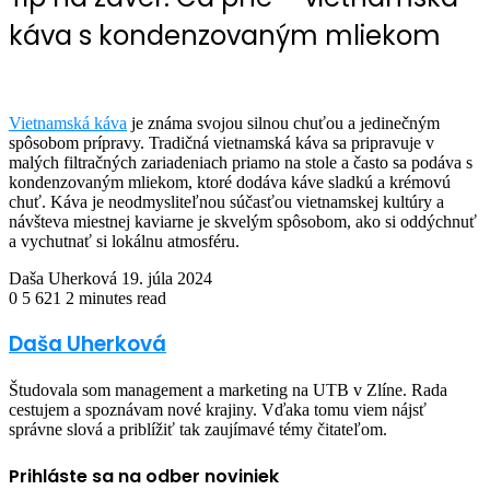
káva s kondenzovaným mliekom
Vietnamská káva
je známa svojou silnou chuťou a jedinečným
spôsobom prípravy. Tradičná vietnamská káva sa pripravuje v
malých filtračných zariadeniach priamo na stole a často sa podáva s
kondenzovaným mliekom, ktoré dodáva káve sladkú a krémovú
chuť. Káva je neodmysliteľnou súčasťou vietnamskej kultúry a
návšteva miestnej kaviarne je skvelým spôsobom, ako si oddýchnuť
a vychutnať si lokálnu atmosféru.
Send
Daša Uherková
19. júla 2024
an
0
5 621
2 minutes read
email
Daša Uherková
Študovala som management a marketing na UTB v Zlíne. Rada
cestujem a spoznávam nové krajiny. Vďaka tomu viem nájsť
správne slová a priblížiť tak zaujímavé témy čitateľom.
Prihláste sa na odber noviniek