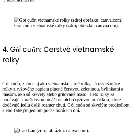
Gỏi cuốn vietnamské rolky (zdroj obrázku: canva.com).
4. Gỏi cuốn: Čerstvé vietnamské
rolky
Gỏi cuốn, známe aj ako vietnamské jarné rolky, sú osviežujúce
rolky z ryžového papiera plnené čerstvou zeleninou, bylinkami a
mäsom, ako sú krevety alebo grilované mäso. Tieto rolky sa
podávajú s arašidovou omáčkou alebo ryžovou omáčkou, ktoré
dodávajú jedlu ďalší rozmer chuti. Gỏi cuốn sú skvelým predjedlom
alebo ľahkým jedlom počas horúcich dní.