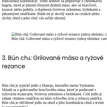
francúzskej kolonizácie. Tento sendvič sa pripravuje z chrumkavej
bagety, ktorá je plnená rôznymi druhmi mäsa, ako sú bravčové,
kuracie alebo paštéty, a doplnená čerstvou zeleninou, bylinkami a
pikantnými omáčkami. Bánh mì je skvelý snack na cestách alebo
rýchly obed a jeho chuť vás určite ohromí.
Bún chả: Grilované mäso a ryžové rezance (zdroj obrázku: can
3. Bún chả: Grilované mäso a ryžové
rezance
Bún chả je typické jedlo z Hanoja, hlavného mesta Vietnamu.
Skladá sa z grilovaného bravčového mäsa, ktoré je podávané s
ryžovými rezancami, čerstvou zeleninou a bylinkami. Celé jedlo je
zaliate chutnou omáčkou na báze ryžového octu a rybacej omáčky.
Bún chả je obľúbené jedlo na obed a jeho kombinácia chutí a textúr
je nezameniteľná.