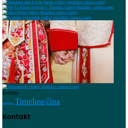
Značky
Timeline
čína
singapur
Kontakt