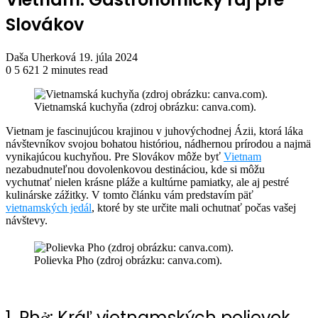
Slovákov
Send
Daša Uherková
19. júla 2024
an
0
5 621
2 minutes read
email
Vietnamská kuchyňa (zdroj obrázku: canva.com).
V
ietnam je fascinujúcou krajinou v juhovýchodnej Ázii, ktorá láka
návštevníkov svojou bohatou históriou, nádhernou prírodou a najmä
vynikajúcou kuchyňou. Pre Slovákov môže byť
Vietnam
nezabudnuteľnou dovolenkovou destináciou, kde si môžu
vychutnať nielen krásne pláže a kultúrne pamiatky, ale aj pestré
kulinárske zážitky. V tomto článku vám predstavím päť
vietnamských jedál
, ktoré by ste určite mali ochutnať počas vašej
návštevy.
Polievka Pho (zdroj obrázku: canva.com).
1. Phở: Kráľ vietnamských polievok