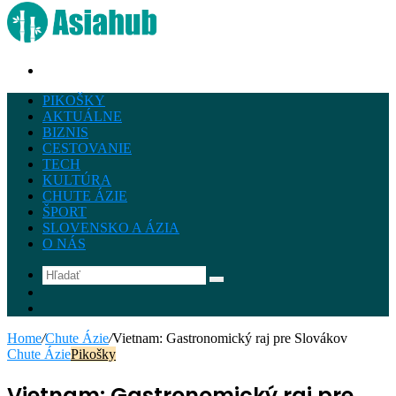
Hľadať
PIKOŠKY
AKTUÁLNE
BIZNIS
CESTOVANIE
TECH
KULTÚRA
CHUTE ÁZIE
ŠPORT
SLOVENSKO A ÁZIA
O NÁS
Hľadať
Instagram
Facebook
Home
/
Chute Ázie
/
Vietnam: Gastronomický raj pre Slovákov
Chute Ázie
Pikošky
Vietnam: Gastronomický raj pre