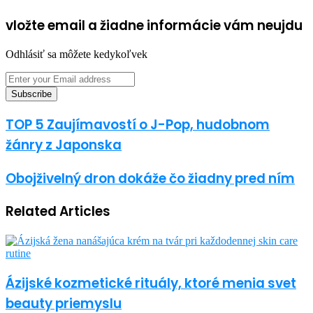
vložte email a žiadne informácie vám neujdu
Odhlásiť sa môžete kedykoľvek
Enter
your
Email
address
TOP 5 Zaujímavostí o J-Pop, hudobnom
žánry z Japonska
Obojživelný dron dokáže čo žiadny pred ním
Related Articles
Ázijské kozmetické rituály, ktoré menia svet
beauty priemyslu