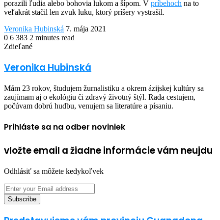
porazili ľudia alebo bohovia lukom a šípom. V
príbehoch
na to
veľakrát stačil len zvuk luku, ktorý príšery vystrašil.
Send
Veronika Hubinská
7. mája 2021
an
0
6 383
2 minutes read
Facebook
Twitter
LinkedIn
Share
Print
email
Zdieľané
via
Facebook
Twitter
LinkedIn
Share
Print
Email
via
Veronika Hubinská
Email
Mám 23 rokov, študujem žurnalistiku a okrem ázijskej kultúry sa
zaujímam aj o ekológiu či zdravý životný štýl. Rada cestujem,
počúvam dobrú hudbu, venujem sa literatúre a písaniu.
Prihláste sa na odber noviniek
vložte email a žiadne informácie vám neujdu
Odhlásiť sa môžete kedykoľvek
Enter
your
Email
address