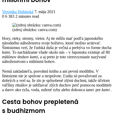
Send
Veronika Hubinská
7. mája 2021
an
0
6 383
2 minutes read
Facebook
Twitter
LinkedIn
Share
Print
email
via
(zdroj obrázku: canva.com)
Email
H
ory, rieky, stromy, vietor. Aj tie môžu mať podľa japonského
národného náboženstva svoje božstvo, ktoré možno uctievať.
Šintoizmus verí, že ľudská duša je večná a prebýva vo forme ducha
kami
. To nachádzame všade okolo nás – v Japonsku existuje až 80
miliónov druhov
kami
, a aj preto je toto vierovyznanie nazývané
náboženstvom s miliónmi bohov.
Nemá zakladateľa, posvätnú knihu a ani pevnú modlitbu. V
šintoizme nie je správne a nesprávne. Ľudia sú považovaní za
dobrých a verí sa, že zlo je spôsobené zlými duchmi, takže účelom
väčšiny rituálov je udržiavať zlých duchov preč pomocou modlitieb
a darov ako ryža, voda, sušené ryby alebo dokonca tanec pre
kami .
Cesta bohov prepletená
s budhizmom