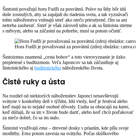
Šintoisti považujú horu Fudži za posvätnú. Práve na štíty hôr idú
duše zosnulých, aby sa zapájali do riadenia sveta, a tak vyznávači
tohto náboženstva vnímajú smrť ako niečo prirodzené, čím sa ani
netreba zaoberať. Smrť je však zároveň tabu a ak sa šintoista stretne
s mŕtvym, alebo sa zúčastní na pohrebe, musí sa potom očistiť.
Hora Fudži je považovaná za posvätnú (zdroj obrázku: canva.
Šintoizmus znamená „cesta bohov“ a toto vierovyznanie je úzko
prepletené s budhizmom. Veľa Japoncov sa tak zúčastňuje aj
šintoistického aj
budhistického
náboženského života.
Čisté ruky a ústa
Na rozdiel od niektorých náboženstiev Japonci nenavštevujú
svätyne v konkrétny deň v týždni. Idú vtedy, keď je festival alebo
keď majú na to nejaké osobné dôvody. Ľudia sa obracajú na
kami
,
keď dúfajú, že sa im v živote bude dariť, alebo keď chcú poďakovať
za niečo dobré, čo sa im stalo.
Šintoisti využívajú
ema
– drevené dosky s prianím, kde píšu svoje
modlitby.
Ema
potom zavesia na svätyňu. Počas skúškového