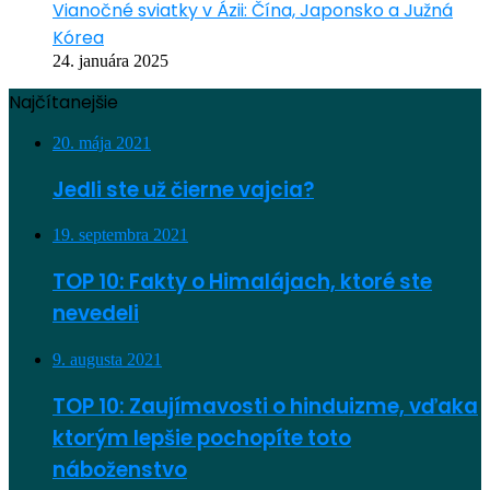
Vianočné sviatky v Ázii: Čína, Japonsko a Južná
Kórea
24. januára 2025
Najčítanejšie
20. mája 2021
Jedli ste už čierne vajcia?
19. septembra 2021
TOP 10: Fakty o Himalájach, ktoré ste
nevedeli
9. augusta 2021
TOP 10: Zaujímavosti o hinduizme, vďaka
ktorým lepšie pochopíte toto
náboženstvo