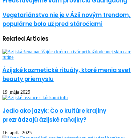
Predstavujeme vám provinciu Guangdong
Vegetariánstvo nie je v Ázii novým trendom,
populárne bolo už pred stáročiami
Related Articles
Ázijské kozmetické rituály, ktoré menia svet
beauty priemyslu
19. mája 2025
Jedlo ako jazyk: Čo o kultúre krajiny
prezrádzajú ázijské raňajky?
16. apríla 2025