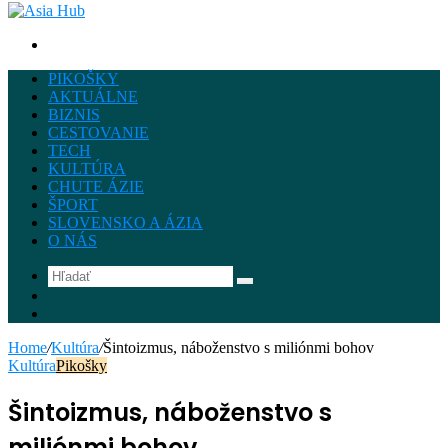
Hľadať
PIKOŠKY
AKTUÁLNE
BIZNIS
CESTOVANIE
TECH
KULTÚRA
CHUTE ÁZIE
ŠPORT
SLOVENSKO A ÁZIA
O NÁS
Hľadať
Instagram
Facebook
Home
/
Kultúra
/
Šintoizmus, náboženstvo s miliónmi bohov
Kultúra
Pikošky
Šintoizmus, náboženstvo s
miliónmi bohov