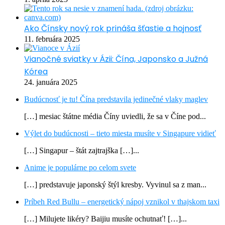
Ako Čínsky nový rok prináša šťastie a hojnosť
11. februára 2025
Vianočné sviatky v Ázii: Čína, Japonsko a Južná
Kórea
24. januára 2025
Budúcnosť je tu! Čína predstavila jedinečné vlaky maglev
[…] mesiac štátne média Číny uviedli, že sa v Číne pod...
Výlet do budúcnosti – tieto miesta musíte v Singapure vidieť
[…] Singapur – štát zajtrajška […]...
Anime je populárne po celom svete
[…] predstavuje japonský štýl kresby. Vyvinul sa z man...
Príbeh Red Bullu – energetický nápoj vznikol v thajskom taxi
[…] Milujete likéry? Baijiu musíte ochutnať! […]...