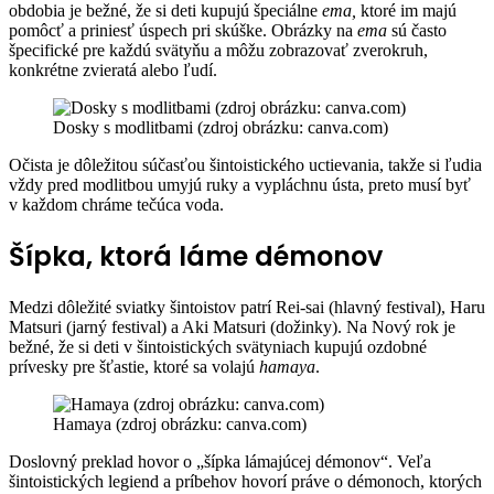
obdobia je bežné, že si deti kupujú špeciálne
ema,
ktoré im majú
pomôcť a priniesť úspech pri skúške. Obrázky na
ema
sú často
špecifické pre každú svätyňu a môžu zobrazovať zverokruh,
konkrétne zvieratá alebo ľudí.
Dosky s modlitbami (zdroj obrázku: canva.com)
Očista je dôležitou súčasťou šintoistického uctievania, takže si ľudia
vždy pred modlitbou umyjú ruky a vypláchnu ústa, preto musí byť
v každom chráme tečúca voda.
Šípka, ktorá láme démonov
Medzi dôležité sviatky šintoistov patrí Rei-sai (hlavný festival), Haru
Matsuri (jarný festival) a Aki Matsuri (dožinky).
Na Nový rok je
bežné, že si deti v šintoistických svätyniach kupujú ozdobné
prívesky pre šťastie, ktoré sa volajú
hamaya
.
Hamaya (zdroj obrázku: canva.com)
Doslovný preklad hovor o „šípka lámajúcej démonov“. Veľa
šintoistických legiend a príbehov hovorí práve o démonoch, ktorých