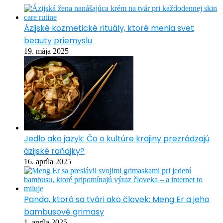
Ázijské kozmetické rituály, ktoré menia svet
beauty priemyslu
19. mája 2025
Jedlo ako jazyk: Čo o kultúre krajiny prezrádzajú
ázijské raňajky?
16. apríla 2025
Panda, ktorá sa tvári ako človek: Meng Er a jeho
bambusové grimasy
1. apríla 2025