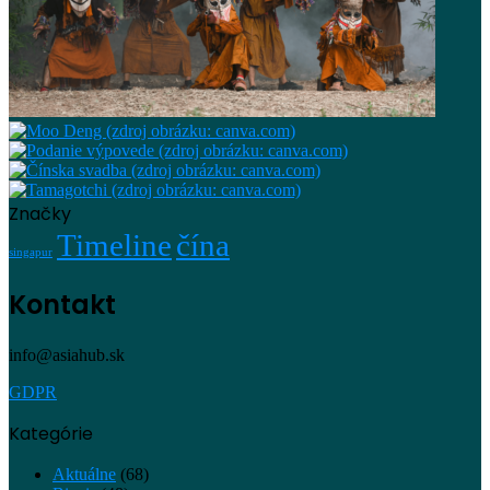
Značky
Timeline
čína
singapur
Kontakt
info@asiahub.sk
GDPR
Kategórie
Aktuálne
(68)