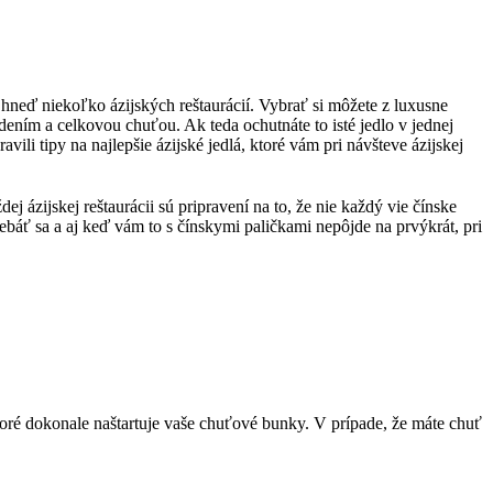
hneď niekoľko ázijských reštaurácií. Vybrať si môžete z luxusne
dením a celkovou chuťou. Ak teda ochutnáte to isté jedlo v jednej
ili tipy na najlepšie ázijské jedlá, ktoré vám pri návšteve ázijskej
j ázijskej reštaurácii sú pripravení na to, že nie každý vie čínske
nebáť sa a aj keď vám to s čínskymi paličkami nepôjde na prvýkrát, pri
ktoré dokonale naštartuje vaše chuťové bunky. V prípade, že máte chuť