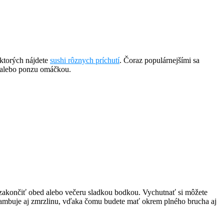
 ktorých nájdete
sushi rôznych príchutí
. Čoraz populárnejšími sa
aki alebo ponzu omáčkou.
m zakončiť obed alebo večeru sladkou bodkou. Vychutnať si môžete
lambuje aj zmrzlinu, vďaka čomu budete mať okrem plného brucha aj