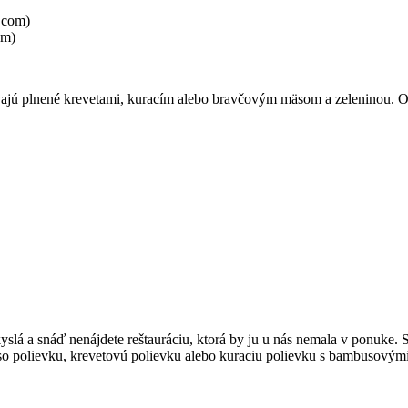
om)
ajú plnené krevetami, kuracím alebo bravčovým mäsom a zeleninou. Obľ
á
slá a snáď nenájdete reštauráciu, ktorá by ju u nás nemala v ponuke.
iso polievku, krevetovú polievku alebo kuraciu polievku s bambusový