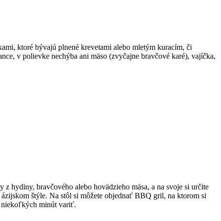
čkami, ktoré bývajú plnené krevetami alebo mletým kuracím, či
ce, v polievke nechýba ani mäso (zvyčajne bravčové karé), vajíčka,
 z hydiny, bravčového alebo hovädzieho mäsa, a na svoje si určite
ázijskom štýle. Na stôl si môžete objednať BBQ gril, na ktorom si
u niekoľkých minút variť.