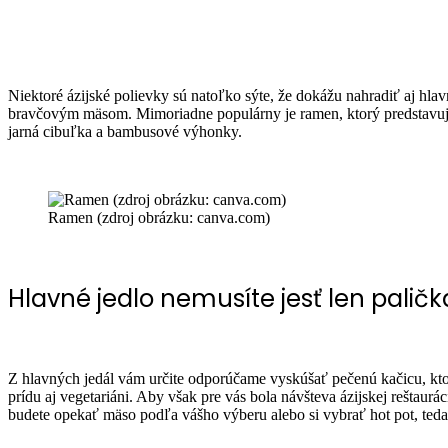
Niektoré ázijské polievky sú natoľko sýte, že dokážu nahradiť aj hl
bravčovým mäsom. Mimoriadne populárny je ramen, ktorý predstavuje 
jarná cibuľka a bambusové výhonky.
Ramen (zdroj obrázku: canva.com)
Hlavné jedlo nemusíte jesť len palič
Z hlavných jedál vám určite odporúčame vyskúšať pečenú kačicu, ktor
prídu aj vegetariáni. Aby však pre vás bola návšteva ázijskej reštau
budete opekať mäso podľa vášho výberu alebo si vybrať hot pot, ted