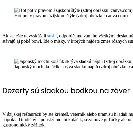
Hot pot v pravom ázijskom štýle (zdroj obrázku: canva.com)
Ak ste ešte nevyskúšali
sushi
, odporúčame vám ho všetkými desiatimi
stávajú aj poké bowl. Ide o misky, v ktorých nájdete zmes rôznych sur
Japonský mochi koláčik skrýva sladkú náplň (zdroj obrázku: c
Dezerty sú sladkou bodkou na záver
V ázijskej reštaurácii by ste krémeš, veterník alebo tiramisu hľada
napríklad tradičný japonský mochi koláčik, sezamové guľôčky alebo
gastronomický zážitok.