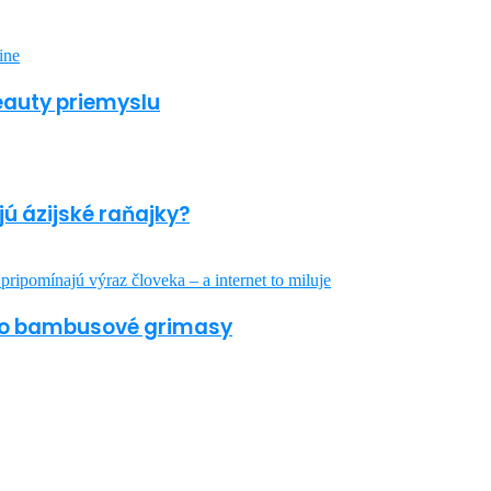
beauty priemyslu
jú ázijské raňajky?
jeho bambusové grimasy