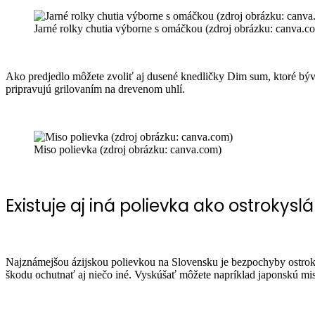
Jarné rolky chutia výborne s omáčkou (zdroj obrázku: canva.c
Ako predjedlo môžete zvoliť aj dusené knedličky Dim sum, ktoré býv
pripravujú grilovaním na drevenom uhlí.
Miso polievka (zdroj obrázku: canva.com)
Existuje aj iná polievka ako ostrokysl
Najznámejšou ázijskou polievkou na Slovensku je bezpochyby ostroky
škodu ochutnať aj niečo iné. Vyskúšať môžete napríklad japonskú m