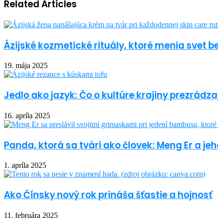
Related Articles
Ázijské kozmetické rituály, ktoré menia svet 
19. mája 2025
Jedlo ako jazyk: Čo o kultúre krajiny prezrádza
16. apríla 2025
Panda, ktorá sa tvári ako človek: Meng Er a 
1. apríla 2025
Ako Čínsky nový rok prináša šťastie a hojnosť
11. februára 2025