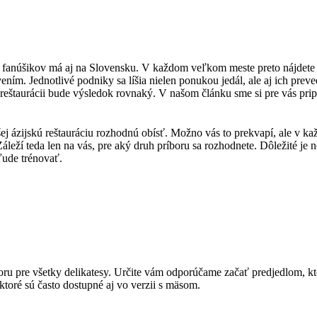
h fanúšikov má aj na Slovensku. V každom veľkom meste preto nájdete 
ním. Jednotlivé podniky sa líšia nielen ponukou jedál, ale aj ich preve
 reštaurácii bude výsledok rovnaký. V našom článku sme si pre vás priprav
 ázijskú reštauráciu rozhodnú obísť. Možno vás to prekvapí, ale v každe
leží teda len na vás, pre aký druh príboru sa rozhodnete. Dôležité je 
kľude trénovať.
estoru pre všetky delikatesy. Určite vám odporúčame začať predjedlom, 
 ktoré sú často dostupné aj vo verzii s mäsom.