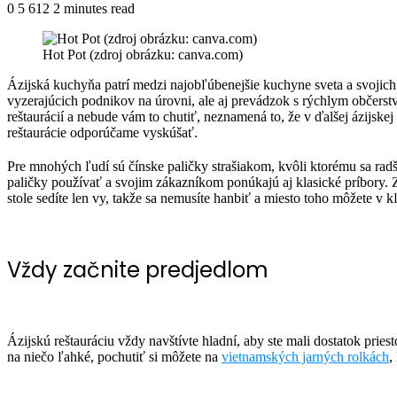
an
0
5 612
2 minutes read
Facebook
Twitter
LinkedIn
Share
Print
email
via
Hot Pot (zdroj obrázku: canva.com)
Email
Á
zijská kuchyňa patrí medzi najobľúbenejšie kuchyne sveta a svojic
vyzerajúcich podnikov na úrovni, ale aj prevádzok s rýchlym občerstve
reštaurácií a nebude vám to chutiť, neznamená to, že v ďalšej ázijskej
reštaurácie odporúčame vyskúšať.
Pre mnohých ľudí sú čínske paličky strašiakom, kvôli ktorému sa radšej
paličky používať a svojim zákazníkom ponúkajú aj klasické príbory. Zá
stole sedíte len vy, takže sa nemusíte hanbiť a miesto toho môžete v 
Vždy začnite predjedlom
Ázijskú reštauráciu vždy navštívte hladní, aby ste mali dostatok pri
na niečo ľahké, pochutiť si môžete na
vietnamských jarných rolkách
,