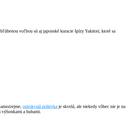
úbenou voľbou sú aj japonské kuracie špízy Yakitori, ktoré sa
 Samozrejme,
ostrokyslá polievka
je skvelá, ale niekedy vôbec nie je na
mi výhonkami a hubami.