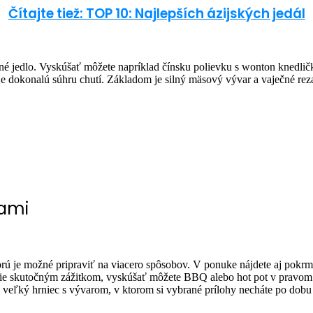
Čítajte tiež: TOP 10: Najlepších ázijských jedál
avné jedlo. Vyskúšať môžete napríklad čínsku polievku s wonton knedli
dokonalú súhru chutí. Základom je silný mäsový vývar a vaječné rezan
kami
ú je možné pripraviť na viacero spôsobov. V ponuke nájdete aj pokrmy
rácie skutočným zážitkom, vyskúšať môžete BBQ alebo hot pot v pravom 
a veľký hrniec s vývarom, v ktorom si vybrané prílohy necháte po dob