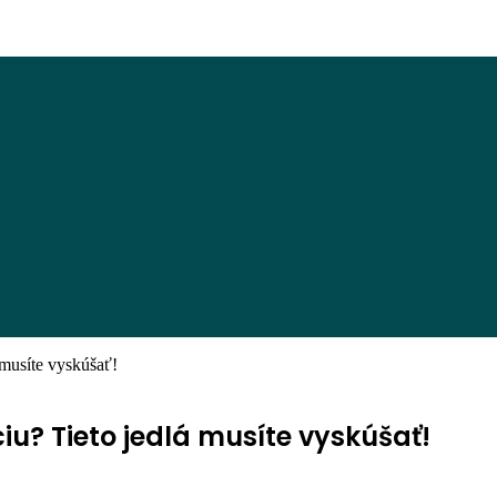
á musíte vyskúšať!
ciu? Tieto jedlá musíte vyskúšať!