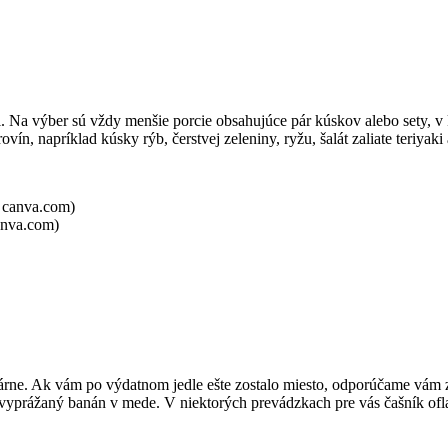
. Na výber sú vždy menšie porcie obsahujúce pár kúskov alebo sety, v
ovín, napríklad kúsky rýb, čerstvej zeleniny, ryžu, šalát zaliate teriy
anva.com)
li márne. Ak vám po výdatnom jedle ešte zostalo miesto, odporúčame vá
 vyprážaný banán v mede. V niektorých prevádzkach pre vás čašník of