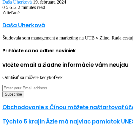
Send
Daša Uherková
19. februára 2024
an
0
5 612
2 minutes read
Facebook
Twitter
LinkedIn
Share
Print
email
Zdieľané
via
Facebook
Twitter
LinkedIn
Share
Print
Email
via
Daša Uherková
Email
Študovala som management a marketing na UTB v Zlíne. Rada cestuje
Prihláste sa na odber noviniek
vložte email a žiadne informácie vám neujdu
Odhlásiť sa môžete kedykoľvek
Enter
your
Email
address
Obchodovanie s Čínou môžete naštartovať úča
Týchto 5 krajín Ázie má najviac pamiatok UN