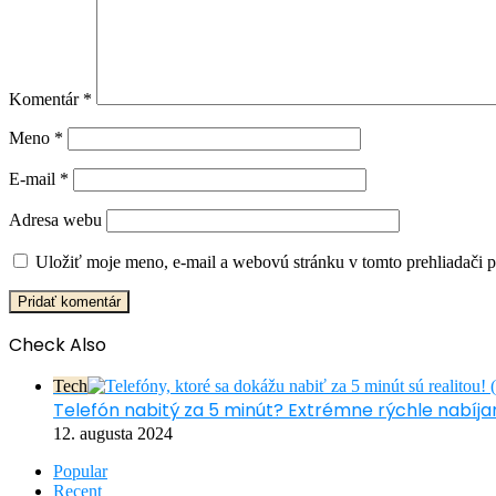
Komentár
*
Meno
*
E-mail
*
Adresa webu
Uložiť moje meno, e-mail a webovú stránku v tomto prehliadači 
Check Also
Close
Tech
Telefón nabitý za 5 minút? Extrémne rýchle nabíjan
12. augusta 2024
Popular
Recent