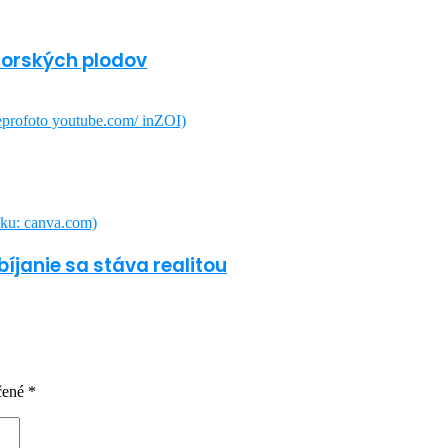
morských plodov
íjanie sa stáva realitou
čené
*