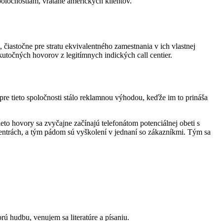
oločnostiam, vrátane amerických klientov.
čiastočne pre stratu ekvivalentného zamestnania v ich vlastnej
kutočných hovorov z legitímnych indických call centier.
pre tieto spoločnosti stálo reklamnou výhodou, keďže im to prináša
eto hovory sa zvyčajne začínajú telefonátom potenciálnej obeti s
centrách, a tým pádom sú vyškolení v jednaní so zákazníkmi. Tým sa
ú hudbu, venujem sa literatúre a písaniu.