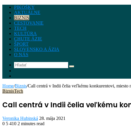
PIKOŠKY
AKTUÁLNE
BIZNIS
CESTOVANIE
TECH
KULTÚRA
CHUTE ÁZIE
ŠPORT
SLOVENSKO A ÁZIA
O NÁS
Hľadať
Instagram
Facebook
Home
/
Biznis
/
Call centrá v Indii čelia veľkému konkurentovi, miesto n
Biznis
Tech
Call centrá v Indii čelia veľkému kon
Send
Veronika Hubinská
28. mája 2021
an
0
5 410
2 minutes read
Facebook
Twitter
LinkedIn
Share
Print
email