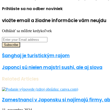
Prihláste sa na odber noviniek
vložte email a žiadne informácie vám neujdu
Odhlásiť sa môžete kedykoľvek
Enter
your
Email
address
Šanghaj je turistickým rajom
Japonci sú nielen majstri sushi, ale aj slova
Related Articles
Zamestnanci v Japonsku si najímajú firmy, ab
11. novembra 2024