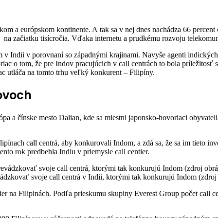
om a európskom kontinente. A tak sa v nej dnes nachádza 66 percent ce
na začiatku tisícročia. Vďaka internetu a prudkému rozvoju telekomuniká
m v Indii v porovnaní so západnými krajinami. Navyše agenti indickýc
iac o tom, že pre Indov pracujúcich v call centrách to bola príležitosť
c utláča na tomto trhu veľký konkurent – Filipíny.
ovoch
ópa a čínske mesto Dalian, kde sa miestni japonsko-hovoriaci obyvate
ach call centrá, aby konkurovali Indom, a zdá sa, že sa im tieto inve
ento rok predbehla Indiu v priemysle call centier.
dzkovať svoje call centrá v Indii, ktorými tak konkurujú Indom (zdroj o
tier na Filipinách. Podľa prieskumu skupiny Everest Group počet call cen