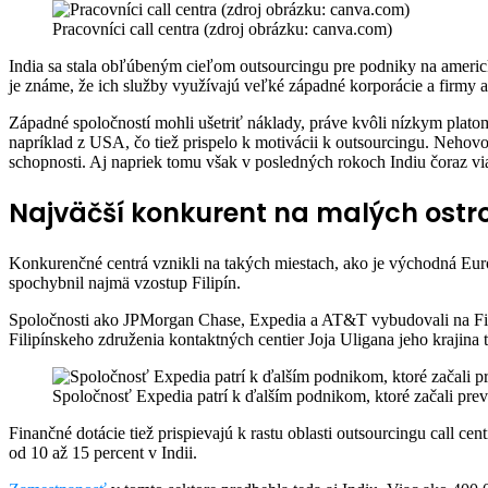
via
Pracovníci call centra (zdroj obrázku: canva.com)
Email
I
ndia sa stala obľúbeným cieľom outsourcingu pre podniky na americk
je známe, že ich služby využívajú veľké západné korporácie a firmy a 
Západné spoločností mohli ušetriť náklady, práve kvôli nízkym plato
napríklad z USA, čo tiež prispelo k motivácii k outsourcingu. Nehovor
schopnosti. Aj napriek tomu však v posledných rokoch Indiu čoraz via
Najväčší konkurent na malých ostr
Konkurenčné centrá vznikli na takých miestach, ako je východná Eur
spochybnil najmä vzostup Filipín.
Spoločnosti ako JPMorgan Chase, Expedia a AT&T vybudovali na Filipín
Filipínskeho združenia kontaktných centier Joja Uligana jeho krajina t
Spoločnosť Expedia patrí k ďalším podnikom, ktoré začali prevá
Finančné dotácie tiež prispievajú k rastu oblasti outsourcingu call cen
od 10 až 15 percent v Indii.