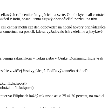
lkových call centier fungujúcich na svete. O indických call centrách
cií v Indii, obsadil tento ázijský obor dôležitú pozíciu na trhu.
h call centier mohli cez deň odpovedať na nočné hovory prichádzajúce
 sa zamestnať na pozícii, kde sa vyžadovalo ich vzdelanie a jazykové
lia venujú zákazníkom v Tokiu alebo v Osake. Dominantu Indie však
stície z väčšej časti vyplácajú. Podľa výkonného riaditeľa
brázku: flickr/sporst)
tier vo Filipínach každý rok rastie asi o 25 až 30 percent, na rozdiel