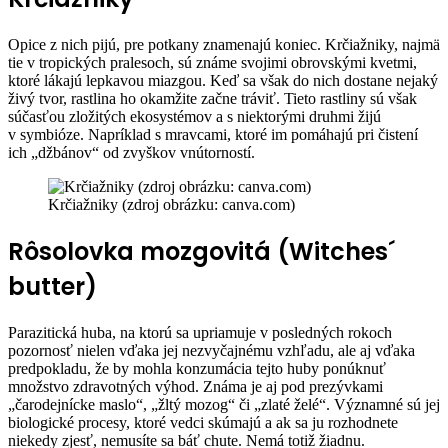
Opice z nich pijú, pre potkany znamenajú koniec. Krčiažniky, najmä
tie v tropických pralesoch, sú známe svojimi obrovskými kvetmi,
ktoré lákajú lepkavou miazgou. Keď sa však do nich dostane nejaký
živý tvor, rastlina ho okamžite začne tráviť. Tieto rastliny sú však
súčasťou zložitých ekosystémov a s niektorými druhmi žijú
v symbióze. Napríklad s mravcami, ktoré im pomáhajú pri čistení
ich „džbánov“ od zvyškov vnútorností.
Krčiažniky (zdroj obrázku: canva.com)
Rôsolovka mozgovitá (Witches´
butter)
Parazitická huba, na ktorú sa upriamuje v posledných rokoch
pozornosť nielen vďaka jej nezvyčajnému vzhľadu, ale aj vďaka
predpokladu, že by mohla konzumácia tejto huby ponúknuť
množstvo zdravotných výhod. Známa je aj pod prezývkami
„čarodejnícke maslo“, „žltý mozog“ či „zlaté želé“. Významné sú jej
biologické procesy, ktoré vedci skúmajú a ak sa ju rozhodnete
niekedy zjesť, nemusíte sa báť chute. Nemá totiž žiadnu.