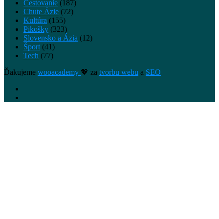
Cestovanie
(187)
Chute Ázie
(72)
Kultúra
(155)
Pikošky
(323)
Slovensko a Ázia
(12)
Šport
(41)
Tech
(77)
Ďakujeme
wooacademy
💖 za
tvorbu webu
a
SEO
Facebook
Instagram
Facebook
Twitter
WhatsApp
Telegram
Viber
Back
to
top
button