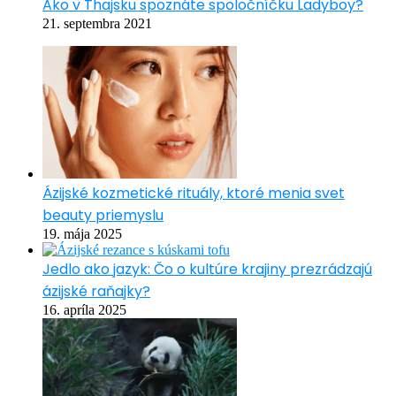
Ako v Thajsku spoznáte spoločníčku Ladyboy?
21. septembra 2021
Ázijské kozmetické rituály, ktoré menia svet
beauty priemyslu
19. mája 2025
Jedlo ako jazyk: Čo o kultúre krajiny prezrádzajú
ázijské raňajky?
16. apríla 2025