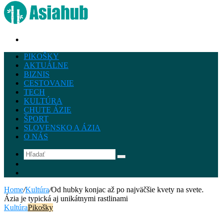
Hľadať
PIKOŠKY
AKTUÁLNE
BIZNIS
CESTOVANIE
TECH
KULTÚRA
CHUTE ÁZIE
ŠPORT
SLOVENSKO A ÁZIA
O NÁS
Hľadať
Instagram
Facebook
Home
/
Kultúra
/
Od hubky konjac až po najväčšie kvety na svete.
Ázia je typická aj unikátnymi rastlinami
Kultúra
Pikošky