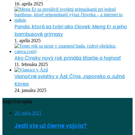
16. apríla 2025
Panda, ktorá sa tvári ako človek: Meng Er a jeho
bambusové grimasy
1. apríla 2025
Ako Čínsky nový rok prináša šťastie a hojnosť
11. februára 2025
Vianočné sviatky v Ázii: Čína, Japonsko a Južná
Kórea
24. januára 2025
Najčítanejšie
20. mája 2021
Jedli ste už čierne vajcia?