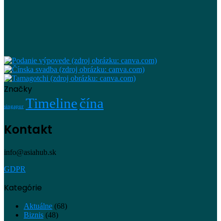
Značky
Timeline
čína
singapur
Kontakt
info@asiahub.sk
GDPR
Kategórie
Aktuálne
(68)
Biznis
(48)