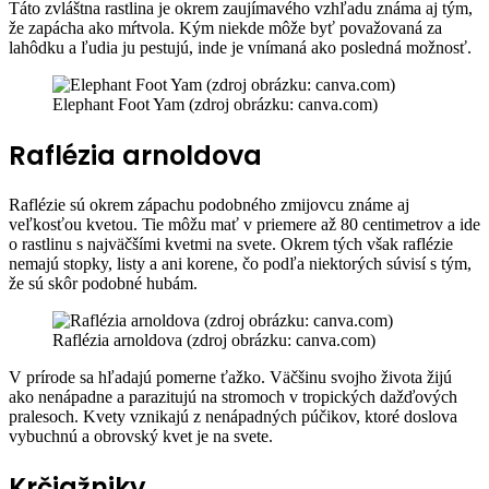
Táto zvláštna rastlina je okrem zaujímavého vzhľadu známa aj tým,
že zapácha ako mŕtvola. Kým niekde môže byť považovaná za
lahôdku a ľudia ju pestujú, inde je vnímaná ako posledná možnosť.
Elephant Foot Yam (zdroj obrázku: canva.com)
Raflézia arnoldova
Raflézie sú okrem zápachu podobného zmijovcu známe aj
veľkosťou kvetou. Tie môžu mať v priemere až 80 centimetrov a ide
o rastlinu s najväčšími kvetmi na svete. Okrem tých však raflézie
nemajú stopky, listy a ani korene, čo podľa niektorých súvisí s tým,
že sú skôr podobné hubám.
Raflézia arnoldova (zdroj obrázku: canva.com)
V prírode sa hľadajú pomerne ťažko. Väčšinu svojho života žijú
ako nenápadne a parazitujú na stromoch v tropických dažďových
pralesoch. Kvety vznikajú z nenápadných púčikov, ktoré doslova
vybuchnú a obrovský kvet je na svete.
Krčiažniky