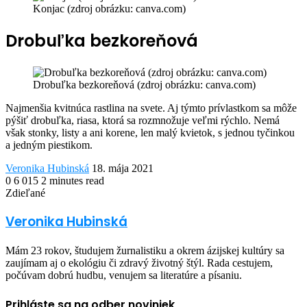
Konjac (zdroj obrázku: canva.com)
Drobuľka bezkoreňová
Drobuľka bezkoreňová (zdroj obrázku: canva.com)
Najmenšia kvitnúca rastlina na svete. Aj týmto prívlastkom sa môže
pýšiť drobuľka, riasa, ktorá sa rozmnožuje veľmi rýchlo. Nemá
však stonky, listy a ani korene, len malý kvietok, s jednou tyčinkou
a jedným piestikom.
Send
Veronika Hubinská
18. mája 2021
an
0
6 015
2 minutes read
Facebook
Twitter
LinkedIn
Share
Print
email
Zdieľané
via
Facebook
Twitter
LinkedIn
Share
Print
Email
via
Veronika Hubinská
Email
Mám 23 rokov, študujem žurnalistiku a okrem ázijskej kultúry sa
zaujímam aj o ekológiu či zdravý životný štýl. Rada cestujem,
počúvam dobrú hudbu, venujem sa literatúre a písaniu.
Prihláste sa na odber noviniek