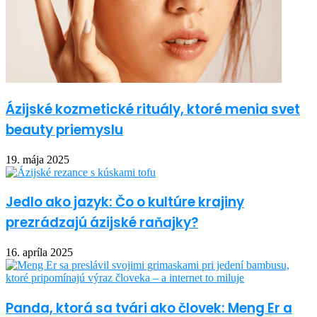
Ázijské kozmetické rituály, ktoré menia svet
beauty priemyslu
19. mája 2025
Jedlo ako jazyk: Čo o kultúre krajiny
prezrádzajú ázijské raňajky?
16. apríla 2025
Panda, ktorá sa tvári ako človek: Meng Er a