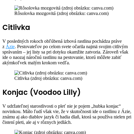
Rôsolovka mozgovitá (zdroj obrázku: canva.com)
Citlivka
V posledných rokoch obľúbená izbová rastlina pochádza práve
z
Ázie
. Pestovateľov po celom svete očarila najmä svojim citlivým
správaním – jej listy sa pri dotyku okamžite zatvoria. Zároveň však
ide o naozaj náročnú rastlinu na pestovanie, ktorú môžete zabiť
akýmkoľvek malým krokom vedľa.
Citlivka (zdroj obrázku: canva.com)
Konjac (Voodoo Lilly)
V udržateľnej starostlivosti o pleť nie je pojem „hubka konjac“
novinkou. Málo ľudí však vie, že v skutočnosti ide o rastlinu z Ázie,
známu aj ako diablov jazyk či hadia dlaň, ktorá sa používa nielen pri
čistení pleti, ale aj v rôznych jedlách.