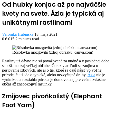
Od hubky konjac až po najväčšie
kvety na svete. Ázia je typická aj
unikátnymi rastlinami
Send
Veronika Hubinská
18. mája 2021
an
0
6 015
2 minutes read
Facebook
Twitter
LinkedIn
Share
Print
email
via
Rôsolovka mozgovitá (zdroj obrázku: canva.com)
Email
R
astliny už dávno nie sú považované za nudné a v poslednej dobe
sa tešia naozaj veľkej obľube. Čoraz viac ľudí sa zaujíma o
pestovanie izbových, ale aj o tie, ktoré sa dajú nájsť vo voľnej
prírode, či už ide o typické, alebo nezvyčajné druhy.
Ázia
nie je
výnimkou a rozsiahla príroda je domovom aj pre veľmi zvláštne,
občas až znepokojivé rastlinky.
Zmijovec pivoňkolistý (Elephant
Foot Yam)