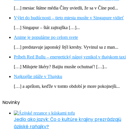
[…] mesiac štátne média Číny uviedli, že sa v Číne pod...
Výlet do budúcnosti – tieto miesta musíte v Singapure vidieť
[…] Singapur – štát zajtrajška […]...
Anime je populárne po celom svete
[…] predstavuje japonský štýl kresby. Vyvinul sa z man...
Príbeh Red Bullu – energetický nápoj vznikol v thajskom taxi
[…] Milujete likéry? Baijiu musíte ochutnať! […]...
Najkrajšie pláže v Thajsku
[…] a aprílom, keďže v tomto období je more pokojnejši...
Novinky
Jedlo ako jazyk: Čo o kultúre krajiny prezrádzajú
ázijské raňajky?