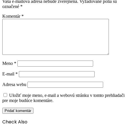
Vaša e-mailová adresa nebude zverejnená.
Vyžadované polia sú
označené
*
Komentár
*
Meno
*
E-mail
*
Adresa webu
Uložiť moje meno, e-mail a webovú stránku v tomto prehliadači
pre moje budúce komentáre.
Check Also
Close