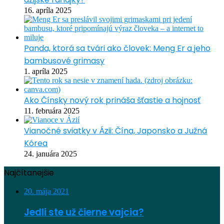
16. apríla 2025
Panda, ktorá sa tvári ako človek: Meng Er a jeho
bambusové grimasy
1. apríla 2025
Ako Čínsky nový rok prináša šťastie a hojnosť
11. februára 2025
Vianočné sviatky v Ázii: Čína, Japonsko a Južná
Kórea
24. januára 2025
Najčítanejšie
20. mája 2021
Jedli ste už čierne vajcia?