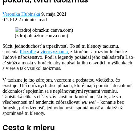
Send
Veronika Hubinská
9. mája 2021
an
0
5 612
2 minutes read
Facebook
Twitter
LinkedIn
Share
Print
email
via
(zdroj obrázku: canva.com)
Email
S
úcit, jednoduchosť a trpezlivosť. To sú tri klenoty taoizmu,
spojenia
filozofie
a
vierovyznania
, z ktorého sa rozvinulo čínske
ľudové náboženstvo. Podľa legendy požiadal jeho zakladateľa Lao-
c’ strážca mosta v horách, aby napísal knihu o svojich myšlienkach
a viere a tak vznikol taoizmus.
V taoizme je
tao
zdrojom, vzorcom a podstatou všetkého, čo
existuje. Učí o rôznych disciplínach, ktoré majú pomôcť dosiahnuť
dokonalosť spojením sa s neplánovanými rytmami vesmíru.
Taoistická etika sa líši v závislosti od konkrétnej školy, ale vo
všeobecnosti má tendenciu zdôrazňovať
wu wei
– konanie bez
úmyslu, prirodzenosť, jednoduchosť, spontánnosť a taktiež už
spomínané tri klenoty.
Cesta k mieru