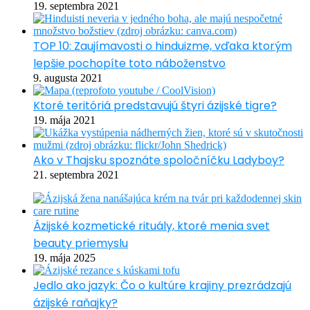
19. septembra 2021
TOP 10: Zaujímavosti o hinduizme, vďaka ktorým
lepšie pochopíte toto náboženstvo
9. augusta 2021
Ktoré teritóriá predstavujú štyri ázijské tigre?
19. mája 2021
Ako v Thajsku spoznáte spoločníčku Ladyboy?
21. septembra 2021
Ázijské kozmetické rituály, ktoré menia svet
beauty priemyslu
19. mája 2025
Jedlo ako jazyk: Čo o kultúre krajiny prezrádzajú
ázijské raňajky?