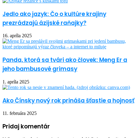
Jedlo ako jazyk: Čo o kultúre krajiny
prezrádzajú ázijské raňajky?
16. apríla 2025
Panda, ktorá sa tvári ako človek: Meng Er a
jeho bambusové grimasy
1. apríla 2025
Ako Čínsky nový rok prináša šťastie a hojnosť
11. februára 2025
Pridaj komentár