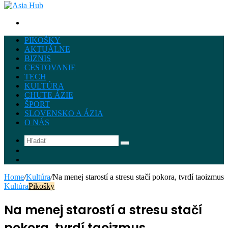
Hľadať
PIKOŠKY
AKTUÁLNE
BIZNIS
CESTOVANIE
TECH
KULTÚRA
CHUTE ÁZIE
ŠPORT
SLOVENSKO A ÁZIA
O NÁS
Hľadať
Instagram
Facebook
Home
/
Kultúra
/
Na menej starostí a stresu stačí pokora, tvrdí taoizmus
Kultúra
Pikošky
Na menej starostí a stresu stačí
pokora, tvrdí taoizmus