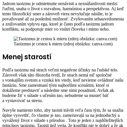
Jadrom taoizmu je odmietnutie nenávisti a neznášanlivosti medzi
ľuďmi, snaha o život s rozvahou, harmóniou a perspektívou. Aj keď
tento filozofický smer a zároveň viera nevylučuje násilie, to je
považované až za poslednú možnosť. Zvyšovaním sebauvedomenia
a znižovaním vplyvu ega, ktoré je často podľa taoizmu jadrom
konfliktu, sa podporuje mier vo vnútri človeka i mimo neho.
Taoizmus je cestou k mieru (zdroj obrázku: canva.com)
Menej starostí
Podľa taoizmu má strach veľmi negatívne účinky na ľudské telo.
Zároveň však táto filozofia tvrdí, že strach nemá nič spoločné
s vonkajším svetom a vzniká len vtedy, keď nevieme ovládnuť našu
fantáziu. Sme zamestnaní tými najhoršími scenármi, ktoré si
dokážeme predstaviť a následne sme nimi posadnutí. Avšak ak
budeme žiť v súlade s učením
tao
, nebudeme sa musieť báť
a vystavovať sa stresu.
Navyše namiesto toho, aby taoisti trávili veľa času tým, že sa snažia
úplne vysvetliť, čo vlastne je
tao
, zameriavajú sa na jednoduchý a
vyvážený život v súlade s prírodou . Toto je jeden z najdôležitejších
princípov taoizmu. Taoisti tiež veria, že konflikt nie je dobrý a že ak