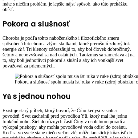
máte s niečím problém, je lepšie nájsť spôsob, ako túto prekážku
obísť.
Pokora a slušnosť
Choroba je podľa tohto náboženského i filozofického smeru
spôsobená hriechom a zlými skutkami, ktoré prerušujú zdravý tok
energie
chi.
Tri klenoty zdôrazňujú to, aby bol človek dobročinný,
šetrný a nepovyšoval sa nad ostatných. Taoizmus sa zameriava aj na
to, aby boli jednotlivci pokorní a slušní a aby ich vonkajší svet
považoval za priemerných.
Pokora a slušnosť spolu musia ísť ruka v ruke (zdroj obrázku:
Yǔ s jednou nohou
Existuje starý príbeh, ktorý hovorí, že Čínu kedysi zasiahla
povodeň. Svet zachránil pred povodňou Yǔ, ktorý mal iba jednu
funkčnú nohu. Šiel do rôznych častí Číny v osobitnom poradí a
vykopal priekopy, aby mohla povodňová voda odísť do oceánu.
Keď sa vo svete stane niečo veľmi zlé, môže taoistický kňaz ísť do