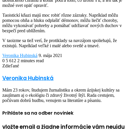
taoistického chrámu a konať podľa toho, čo urobil Yǔ, a len tak je
možné svet opäť opraviť.
Taoistickí kňazi majú moc robiť rôzne zázraky. Napríklad môžu
pomocou ohňa a hluku odplašiť démonov, môžu liečiť choroby,
môžu vykonávať pohreby a pomáhať udržiavať nových duchov v
bezpečí pred ublížením.
V taoizme sa tiež verí, že protiklady sa navzájom spoliehajú, že
existujú. Napríklad veľké i malé alebo svetlé a tmavé.
Send
Veronika Hubinská
9. mája 2021
an
0
5 612
2 minutes read
Facebook
Twitter
LinkedIn
Share
Print
email
Zdieľané
via
Facebook
Twitter
LinkedIn
Share
Print
Email
via
Veronika Hubinská
Email
Mám 23 rokov, študujem žurnalistiku a okrem ázijskej kultúry sa
zaujímam aj o ekológiu či zdravý životný štýl. Rada cestujem,
počúvam dobrú hudbu, venujem sa literatúre a písaniu.
Prihláste sa na odber noviniek
vložte email a žiadne informácie vám neujdu