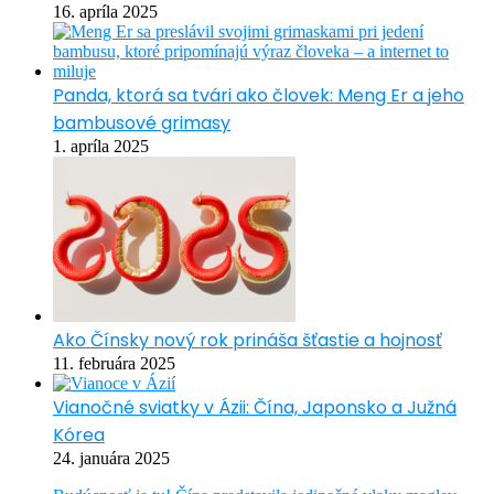
16. apríla 2025
Panda, ktorá sa tvári ako človek: Meng Er a jeho
bambusové grimasy
1. apríla 2025
Ako Čínsky nový rok prináša šťastie a hojnosť
11. februára 2025
Vianočné sviatky v Ázii: Čína, Japonsko a Južná
Kórea
24. januára 2025