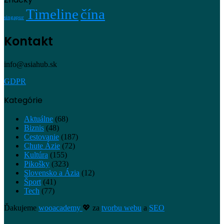
Timeline
čína
singapur
Kontakt
info@asiahub.sk
GDPR
Kategórie
Aktuálne
(68)
Biznis
(48)
Cestovanie
(187)
Chute Ázie
(72)
Kultúra
(155)
Pikošky
(323)
Slovensko a Ázia
(12)
Šport
(41)
Tech
(77)
Ďakujeme
wooacademy
💖 za
tvorbu webu
a
SEO