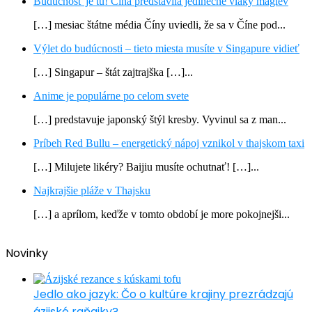
Budúcnosť je tu! Čína predstavila jedinečné vlaky maglev
[…] mesiac štátne média Číny uviedli, že sa v Číne pod...
Výlet do budúcnosti – tieto miesta musíte v Singapure vidieť
[…] Singapur – štát zajtrajška […]...
Anime je populárne po celom svete
[…] predstavuje japonský štýl kresby. Vyvinul sa z man...
Príbeh Red Bullu – energetický nápoj vznikol v thajskom taxi
[…] Milujete likéry? Baijiu musíte ochutnať! […]...
Najkrajšie pláže v Thajsku
[…] a aprílom, keďže v tomto období je more pokojnejši...
Novinky
Jedlo ako jazyk: Čo o kultúre krajiny prezrádzajú
ázijské raňajky?