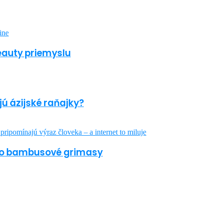
beauty priemyslu
jú ázijské raňajky?
jeho bambusové grimasy