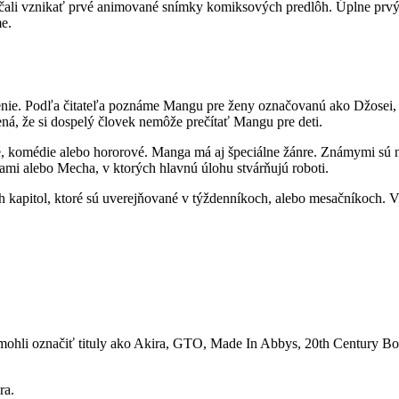
ačali vznikať prvé animované snímky komiksových predlôh. Úplne prv
me.
čenie. Podľa čitateľa poznáme Mangu pre ženy označovanú ako Džosei,
ná, že si dospelý človek nemôže prečítať Mangu pre deti.
, komédie alebo hororové. Manga má aj špeciálne žánre. Známymi sú na
mi alebo Mecha, v ktorých hlavnú úlohu stvárňujú roboti.
 kapitol, ktoré sú uverejňované v týždenníkoch, alebo mesačníkoch. 
 mohli označiť tituly ako Akira, GTO, Made In Abbys, 20th Century Bo
ra.