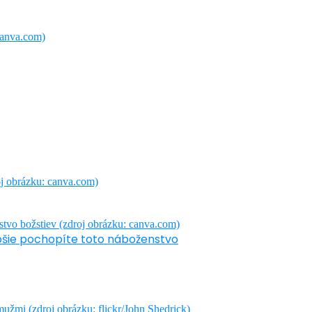
epšie pochopíte toto náboženstvo