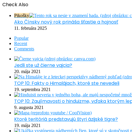
Check Also
Close
Pikošky
Ako Čínsky nový rok prináša šťastie a hojnosť
11. februára 2025
Popular
Recent
Comments
Jedli ste už čierne vajcia?
20. mája 2021
TOP 10: Fakty o Himalájach, ktoré ste nevedeli
19. septembra 2021
TOP 10: Zaujímavosti o hinduizme, vďaka ktorým l
9. augusta 2021
Ktoré teritóriá predstavujú štyri ázijské tigre?
19. mája 2021