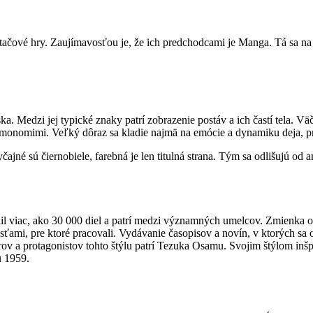
tačové hry. Zaujímavosťou je, že ich predchodcami je Manga. Tá sa n
 Medzi jej typické znaky patrí zobrazenie postáv a ich častí tela. Väč
emonomimi. Veľký dôraz sa kladie najmä na emócie a dynamiku deja, p
jné sú čiernobiele, farebná je len titulná strana. Tým sa odlišujú od a
il viac, ako 30 000 diel a patrí medzi významných umelcov. Zmienka o
nosťami, pre ktoré pracovali. Vydávanie časopisov a novín, v ktorých 
ov a protagonistov tohto štýlu patrí Tezuka Osamu. Svojim štýlom inš
ku 1959.