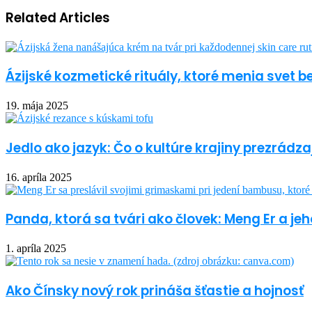
Related Articles
Ázijské kozmetické rituály, ktoré menia svet 
19. mája 2025
Jedlo ako jazyk: Čo o kultúre krajiny prezrádza
16. apríla 2025
Panda, ktorá sa tvári ako človek: Meng Er a 
1. apríla 2025
Ako Čínsky nový rok prináša šťastie a hojnosť