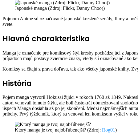
via
Japonské manga (Zdroj: Flickr, Danny Choo))
Email
P
ojmom Anime sú označované japonské kreslené seriály, filmy a počí
svete.
Hlavná charakteristika
Manga je označenie pre komiksový štýl kresby pochádzajúci z Japonska.
prípadoch majú postavy zvieracie znaky, vtedy sú označované ako k
Komiksy sa čítajú z prava doľava, tak ako všetky japonské knihy. Zvyča
História
Pojem manga vytvoril Hokusai žijúci v rokoch 1760 až 1849. Nakresl
autori venovali tomuto štýlu, ale boli častokrát obmedzovaní spoloč
úspech Manga dosiahla až po jej skončení. Medzi najznámejších autor
príbehy. Prvý týždenník, ktorý sa venoval len komiksom vyšiel v ro
Ktorý manga je tvoj najobľúbenejší? (Zdroj:
Rog01
)