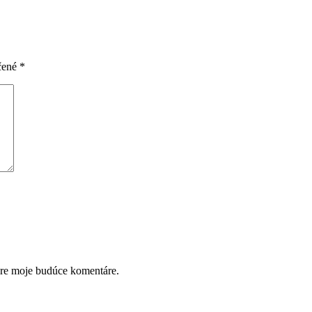
čené
*
pre moje budúce komentáre.