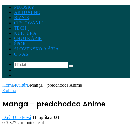
PIKOŠKY
AKTUÁLNE
BIZNIS
CESTOVANIE
TECH
KULTÚRA
CHUTE ÁZIE
ŠPORT
SLOVENSKO A ÁZIA
O NÁS
Hľadať
Instagram
Facebook
Home
/
Kultúra
/
Manga – predchodca Anime
Kultúra
Manga – predchodca Anime
Send
Daša Uherková
11. apríla 2021
an
0
5 327
2 minutes read
Facebook
Twitter
LinkedIn
Share
Print
email