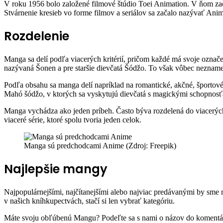
V roku 1956 bolo založené filmové štúdio Toei Animation. V ňom z
Stvárnenie kresieb vo forme filmov a seriálov sa začalo nazývať Ani
Rozdelenie
Manga sa delí podľa viacerých kritérií, pričom každé má svoje ozna
nazývaná Šonen a pre staršie dievčatá Šódžo. To však vôbec nezname
Podľa obsahu sa manga delí napríklad na romantické, akčné, športové
Mahó šódžo, v ktorých sa vyskytujú dievčatá s magickými schopnosťa
Manga vychádza ako jeden príbeh. Často býva rozdelená do viacerých
viaceré série, ktoré spolu tvoria jeden celok.
Manga sú predchodcami Anime (Zdroj: Freepik)
Najlepšie mangy
Najpopulárnejšími, najčítanejšími alebo najviac predávanými by sme
v našich kníhkupectvách, stačí si len vybrať kategóriu.
Máte svoju obľúbenú Mangu? Podeľte sa s nami o názov do komentá