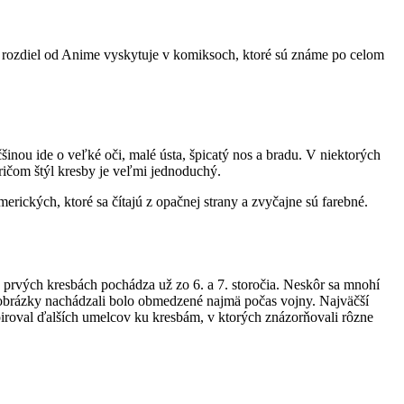
a rozdiel od Anime vyskytuje v komiksoch, ktoré sú známe po celom
šinou ide o veľké oči, malé ústa, špicatý nos a bradu. V niektorých
ričom štýl kresby je veľmi jednoduchý.
merických, ktoré sa čítajú z opačnej strany a zvyčajne sú farebné.
 prvých kresbách pochádza už zo 6. a 7. storočia. Neskôr sa mnohí
sa obrázky nachádzali bolo obmedzené najmä počas vojny. Najväčší
piroval ďalších umelcov ku kresbám, v ktorých znázorňovali rôzne