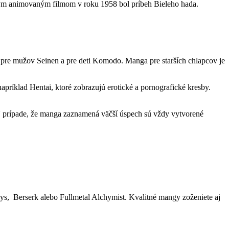
ým animovaným filmom v roku 1958 bol príbeh Bieleho hada.
 pre mužov Seinen a pre deti Komodo. Manga pre starších chlapcov je
príklad Hentai, ktoré zobrazujú erotické a pornografické kresby.
V prípade, že manga zaznamená väčší úspech sú vždy vytvorené
ys, Berserk alebo Fullmetal Alchymist. Kvalitné mangy zoženiete aj