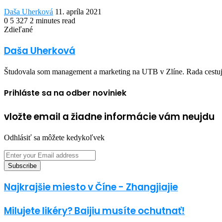
Send
Daša Uherková
11. apríla 2021
an
0
5 327
2 minutes read
Facebook
Twitter
LinkedIn
Share
Print
email
Zdieľané
via
Facebook
Twitter
LinkedIn
Share
Print
Email
via
Daša Uherková
Email
Študovala som management a marketing na UTB v Zlíne. Rada cestuje
Prihláste sa na odber noviniek
vložte email a žiadne informácie vám neujdu
Odhlásiť sa môžete kedykoľvek
Enter
your
Email
address
Najkrajšie miesto v Číne - Zhangjiajie
Milujete likéry? Baijiu musíte ochutnať!