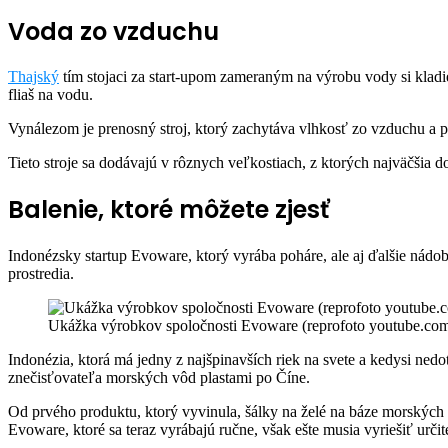
Voda zo vzduchu
Thajský
tím stojaci za start-upom zameraným na výrobu vody si kladi
fliaš na vodu.
Vynálezom je prenosný stroj, ktorý zachytáva vlhkosť zo vzduchu a 
Tieto stroje sa dodávajú v rôznych veľkostiach, z ktorých najväčšia d
Balenie, ktoré môžete zjesť
Indonézsky startup Evoware, ktorý vyrába poháre, ale aj ďalšie nádoby
prostredia.
Ukážka výrobkov spoločnosti Evoware (reprofoto youtube.co
Indonézia, ktorá má jedny z najšpinavších riek na svete a kedysi ned
znečisťovateľa morských vôd plastami po Číne.
Od prvého produktu, ktorý vyvinula, šálky na želé na báze morských
Evoware, ktoré sa teraz vyrábajú ručne, však ešte musia vyriešiť u