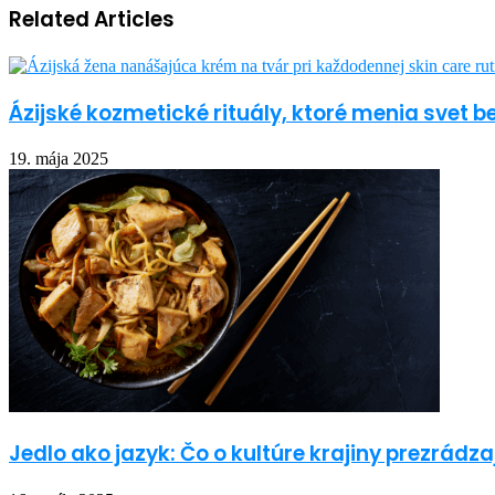
Related Articles
Ázijské kozmetické rituály, ktoré menia svet 
19. mája 2025
Jedlo ako jazyk: Čo o kultúre krajiny prezrádza