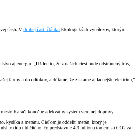
vej časti. V
druhej časti článku
Ekologických vynálezov, ktorými
tstvo aj energiu. „Už len to, že z našich ciest bude odstránený trus,
 farmy a do odtokov, a dúfame, že získame aj lacnejšiu elektrinu,“
h mesto Karáči konečne adekvátny systém verejnej dopravy.
ého, kyslíka a metánu. Cieľom je oddeliť metán, ktorý je
sií oxidu uhličitého, čo predstavuje 4,9 milióna ton emisií CO
2
za