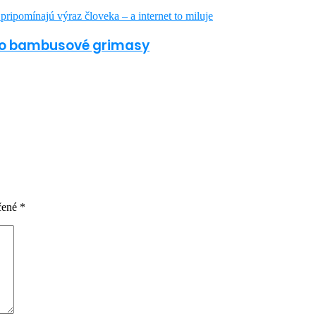
jeho bambusové grimasy
čené
*