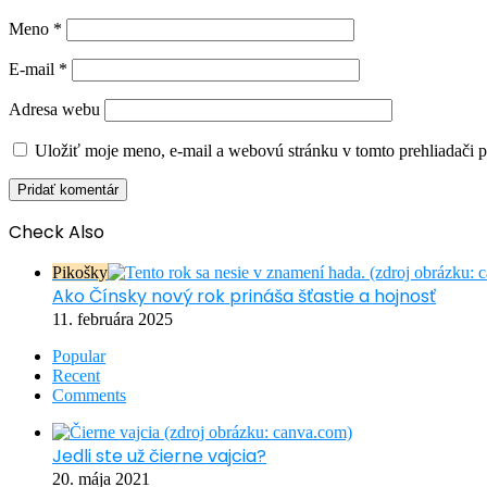
Meno
*
E-mail
*
Adresa webu
Uložiť moje meno, e-mail a webovú stránku v tomto prehliadači 
Check Also
Close
Pikošky
Ako Čínsky nový rok prináša šťastie a hojnosť
11. februára 2025
Popular
Recent
Comments
Jedli ste už čierne vajcia?
20. mája 2021