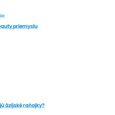
beauty priemyslu
jú ázijské raňajky?