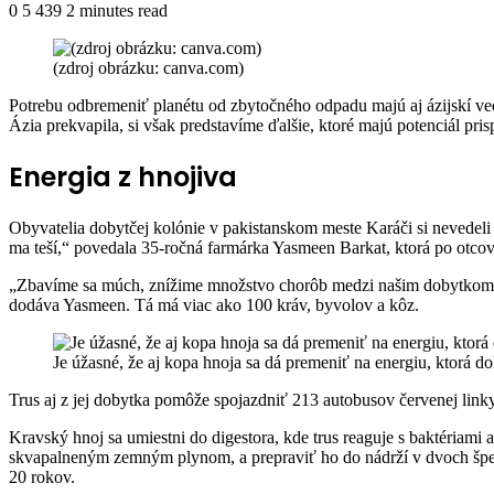
an
0
5 439
2 minutes read
Facebook
Twitter
LinkedIn
Share
Print
email
via
(zdroj obrázku: canva.com)
Email
P
otrebu odbremeniť planétu od zbytočného odpadu majú aj ázijskí ved
Ázia prekvapila, si však predstavíme ďalšie, ktoré majú potenciál pris
Energia z hnojiva
Obyvatelia dobytčej kolónie v pakistanskom meste Karáči si nevedeli pre
ma teší,“ povedala 35-ročná farmárka Yasmeen Barkat, ktorá po otco
„Zbavíme sa múch, znížime množstvo chorôb medzi našim dobytkom, z
dodáva Yasmeen. Tá má viac ako 100 kráv, byvolov a kôz.
Je úžasné, že aj kopa hnoja sa dá premeniť na energiu, ktorá 
Trus aj z jej dobytka pomôže spojazdniť 213 autobusov červenej lin
Kravský hnoj sa umiestni do digestora, kde trus reaguje s baktériami a
skvapalneným zemným plynom, a prepraviť ho do nádrží v dvoch špeciá
20 rokov.