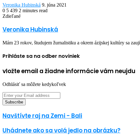
Send
Veronika Hubinská
9. júna 2021
an
0
5 439
2 minutes read
Facebook
Twitter
LinkedIn
Share
Print
email
Zdieľané
via
Facebook
Twitter
LinkedIn
Share
Print
Email
via
Veronika Hubinská
Email
Mám 23 rokov, študujem žurnalistiku a okrem ázijskej kultúry sa zauj
Prihláste sa na odber noviniek
vložte email a žiadne informácie vám neujdu
Odhlásiť sa môžete kedykoľvek
Enter
your
Email
address
Navštívte raj na Zemi - Bali
Uhádnete ako sa volá jedlo na obrázku?