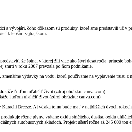
ci a vývojári, čoho dôkazom sú produkty, ktoré sme predstavili už v pr
pieť k lepším zajtrajškom.
dstaviť, že špina, v ktorej žili viac ako štyri desaťročia, prinesie boha
vej smrti v roku 2007 prevzala po ňom podnikanie.
menšíme výdavky na vodu, ktorú používame na vyplavenie trusu z našej
dokáže ľuďom uľahčiť život (zdroj obrázku: canva.com)
ky Karachi Breeze. Aj vďaka tomu bude mať v najbližších dvoch rokoc
 produkuje rôzne plyny, vrátane oxidu siričitého, dusíka, oxidu uhličit
lnych autobusových skladoch. Projekt ušetrí ročne až 245 000 ton emi