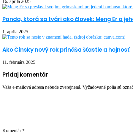
16. apríla 2025
Panda, ktorá sa tvári ako človek: Meng Er a 
1. apríla 2025
Ako Čínsky nový rok prináša šťastie a hojnosť
11. februára 2025
Pridaj komentár
Vaša e-mailová adresa nebude zverejnená.
Vyžadované polia sú ozna
Komentár
*