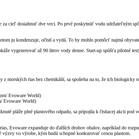
e za cieľ dosiahnuť dve veci. Po prvé poskytnúť vodu udržateľným spôs
potom ju kondenzuje, očistí a vydá. To by mohlo pomôcť najmä obyvate
okáže vygenerovať až 90 litrov vody denne. Start-up spúšťa pilotné test
 z morských rias bez chemikálií, sa spolieha na to, že ich biologicky ro
m/ Evoware World)
otknuté pláže plné plastového odpadu, sa pripojila k čistiacej akcii p
 rias, Evoware expanduje do ďalších druhov obalov, napríklad do rozp
rčité výzvy vo výrobe, kým budú schopné konkurovať cenou plastom.