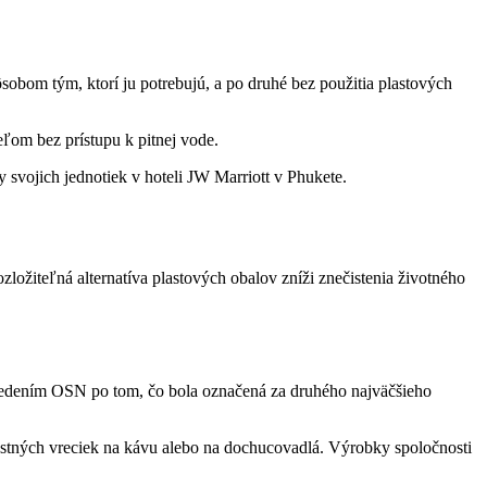
obom tým, ktorí ju potrebujú, a po druhé bez použitia plastových
ľom bez prístupu k pitnej vode.
y svojich jednotiek v hoteli JW Marriott v Phukete.
zložiteľná alternatíva plastových obalov zníži znečistenia životného
od vedením OSN po tom, čo bola označená za druhého najväčšieho
ustných vreciek na kávu alebo na dochucovadlá. Výrobky spoločnosti