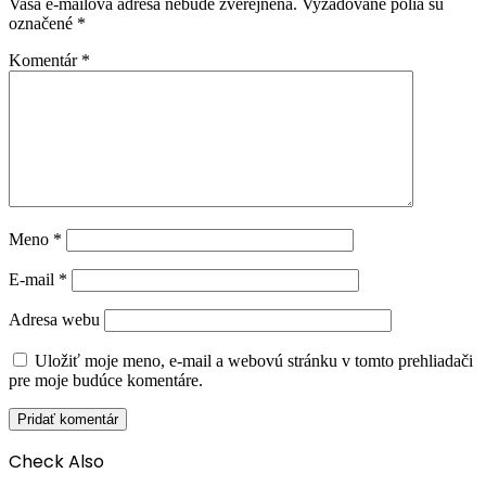
Vaša e-mailová adresa nebude zverejnená.
Vyžadované polia sú
označené
*
Komentár
*
Meno
*
E-mail
*
Adresa webu
Uložiť moje meno, e-mail a webovú stránku v tomto prehliadači
pre moje budúce komentáre.
Check Also
Close