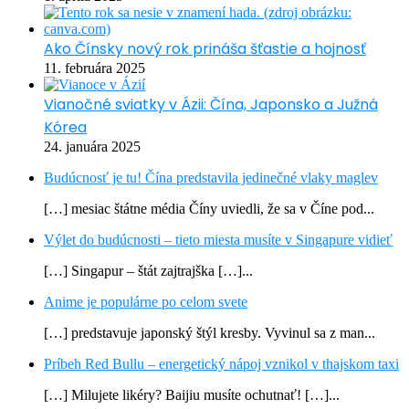
Ako Čínsky nový rok prináša šťastie a hojnosť
11. februára 2025
Vianočné sviatky v Ázii: Čína, Japonsko a Južná
Kórea
24. januára 2025
Budúcnosť je tu! Čína predstavila jedinečné vlaky maglev
[…] mesiac štátne média Číny uviedli, že sa v Číne pod...
Výlet do budúcnosti – tieto miesta musíte v Singapure vidieť
[…] Singapur – štát zajtrajška […]...
Anime je populárne po celom svete
[…] predstavuje japonský štýl kresby. Vyvinul sa z man...
Príbeh Red Bullu – energetický nápoj vznikol v thajskom taxi
[…] Milujete likéry? Baijiu musíte ochutnať! […]...