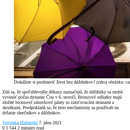
Dokážete si predstaviť život bez dáždnikov? (zdroj obrázku: c
Zdá sa, že spoľahlivejšie dôkazy naznačujú, že dáždniky sa mohli
vyvinúť počas dynastie Čou v 6. storočí. Bronzové odliatky majú
zložité bronzové zásuvkové pánty so zaisťovacími stranami a
skrutkami. Predpokladá sa, že tieto mechanizmy sa používali na
držanie slnečníkov a dáždnikov.
Send
Veronika Hubinská
7. júna 2021
an
0
5 544
2 minutes read