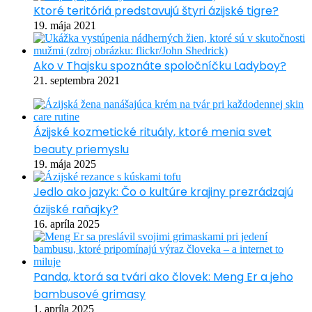
Ktoré teritóriá predstavujú štyri ázijské tigre?
19. mája 2021
Ako v Thajsku spoznáte spoločníčku Ladyboy?
21. septembra 2021
Ázijské kozmetické rituály, ktoré menia svet
beauty priemyslu
19. mája 2025
Jedlo ako jazyk: Čo o kultúre krajiny prezrádzajú
ázijské raňajky?
16. apríla 2025
Panda, ktorá sa tvári ako človek: Meng Er a jeho
bambusové grimasy
1. apríla 2025