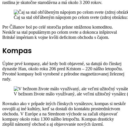
rastlina je skutočne starodávna a má okolo 3 200 rokov.
Čaj sa stal obľúbeným nápojom po celom svete (zdroj obrázku
Pre Číňanov bol po celé storočia prísne stráženou komoditou.
Neskôr sa stal populárnym po celom svete a dokonca inšpiroval
Britské impérium k vojne kvôli deficitom obchodu s čajom.
Kompas
Úplne prvé kompasy, aké kedy boli objavené, sa datujú do čínskej
dynastie Han, okolo roku 206 pred Kristom – 220 nášho letopočtu.
Prvotné kompasy boli vyrobené z prírodne magnetizovanej železnej
rudy.
V bežnom živote málo využívaný, ale veľmi užitočný vynález 
Rovnako ako v prípade iných čínskych vynálezov, kompas si neskôr
osvojili aj iné kultúry, keď sa dostali do kontaktu prostredníctvom
obchodu. V Európe a na Strednom východe sa začali objavovať
kompasy okolo roku 1300 nášho letopočtu. Kompas drasticky
zlepšil námorný obchod a aj objavovanie nových území.