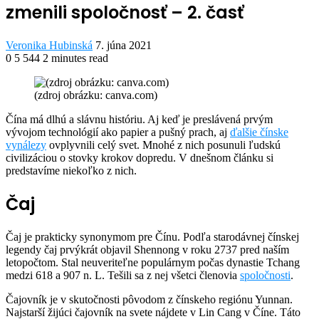
zmenili spoločnosť – 2. časť
Send
Veronika Hubinská
7. júna 2021
an
0
5 544
2 minutes read
Facebook
Twitter
LinkedIn
Share
Print
email
via
(zdroj obrázku: canva.com)
Email
Č
ína má dlhú a slávnu históriu. Aj keď je preslávená prvým
vývojom technológií ako papier a pušný prach, aj
ďalšie čínske
vynálezy
ovplyvnili celý svet. Mnohé z nich posunuli ľudskú
civilizáciou o stovky krokov dopredu. V dnešnom článku si
predstavíme niekoľko z nich.
Čaj
Čaj je prakticky synonymom pre Čínu. Podľa starodávnej čínskej
legendy čaj prvýkrát objavil Shennong v roku 2737 pred naším
letopočtom. Stal neuveriteľne populárnym počas dynastie Tchang
medzi 618 a 907 n. L. Tešili sa z nej všetci členovia
spoločnosti
.
Čajovník je v skutočnosti pôvodom z čínskeho regiónu Yunnan.
Najstarší žijúci čajovník na svete nájdete v Lin Cang v Číne. Táto