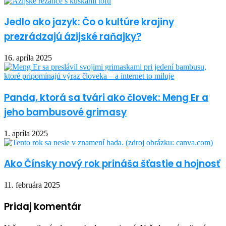
Jedlo ako jazyk: Čo o kultúre krajiny
prezrádzajú ázijské raňajky?
16. apríla 2025
Panda, ktorá sa tvári ako človek: Meng Er a
jeho bambusové grimasy
1. apríla 2025
Ako Čínsky nový rok prináša šťastie a hojnosť
11. februára 2025
Pridaj komentár