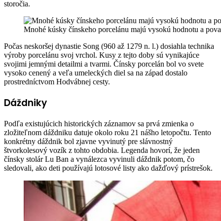
storočia.
Mnohé kúsky čínskeho porcelánu majú vysokú hodnotu a považ
Počas neskoršej dynastie Song (960 až 1279 n. l.) dosiahla technika
výroby porcelánu svoj vrchol. Kusy z tejto doby sú vynikajúce
svojimi jemnými detailmi a tvarmi. Čínsky porcelán bol vo svete
vysoko cenený a veľa umeleckých diel sa na západ dostalo
prostredníctvom Hodvábnej cesty.
Dáždniky
Podľa existujúcich historických záznamov sa prvá zmienka o
zložiteľnom dáždniku datuje okolo roku 21 nášho letopočtu. Tento
konkrétny dáždnik bol zjavne vyvinutý pre slávnostný
štvorkolesový vozík z tohto obdobia. Legenda hovorí, že jeden
čínsky stolár Lu Ban a vynálezca vyvinuli dáždnik potom, čo
sledovali, ako deti používajú lotosové listy ako dažďový prístrešok.