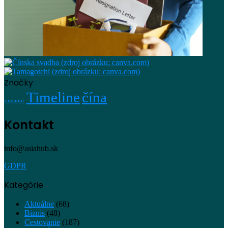
Značky
Timeline
čína
singapur
Kontakt
info@asiahub.sk
GDPR
Kategórie
Aktuálne
(68)
Biznis
(48)
Cestovanie
(187)