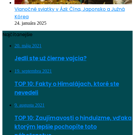
Vianočné sviatky v Ázii: Čína, Japonsko a Južná
Kórea
24. januára 2025
Najčítanejšie
20. mája 2021
Jedli ste už čierne vajcia?
19. septembra 2021
TOP 10: Fakty o Himalájach, ktoré ste
nevedeli
9. augusta 2021
TOP 10: Zaujímavosti o hinduizme, vďaka
ktorým lepšie pochopíte toto