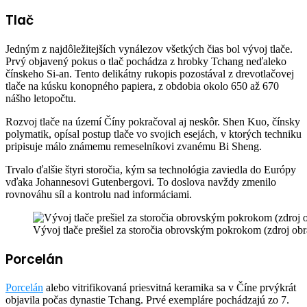
Tlač
Jedným z najdôležitejších vynálezov všetkých čias bol vývoj tlače.
Prvý objavený pokus o tlač pochádza z hrobky Tchang neďaleko
čínskeho Si-an. Tento delikátny rukopis pozostával z drevotlačovej
tlače na kúsku konopného papiera, z obdobia okolo 650 až 670
nášho letopočtu.
Rozvoj tlače na území Číny pokračoval aj neskôr. Shen Kuo, čínsky
polymatik, opísal postup tlače vo svojich esejách, v ktorých techniku
​​pripisuje málo známemu remeselníkovi zvanému Bi Sheng.
Trvalo ďalšie štyri storočia, kým sa technológia zaviedla do Európy
vďaka Johannesovi Gutenbergovi. To doslova navždy zmenilo
rovnováhu síl a kontrolu nad informáciami.
Vývoj tlače prešiel za storočia obrovským pokrokom (zdroj ob
Porcelán
Porcelán
alebo vitrifikovaná priesvitná keramika sa v Číne prvýkrát
objavila počas dynastie Tchang. Prvé exempláre pochádzajú zo 7.