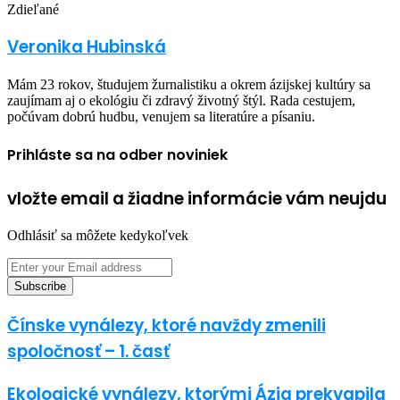
Facebook
Twitter
LinkedIn
Share
Print
email
Zdieľané
via
Facebook
Twitter
LinkedIn
Share
Print
Email
via
Veronika Hubinská
Email
Mám 23 rokov, študujem žurnalistiku a okrem ázijskej kultúry sa
zaujímam aj o ekológiu či zdravý životný štýl. Rada cestujem,
počúvam dobrú hudbu, venujem sa literatúre a písaniu.
Prihláste sa na odber noviniek
vložte email a žiadne informácie vám neujdu
Odhlásiť sa môžete kedykoľvek
Enter
your
Email
address
Čínske vynálezy, ktoré navždy zmenili
spoločnosť – 1. časť
Ekologické vynálezy, ktorými Ázia prekvapila