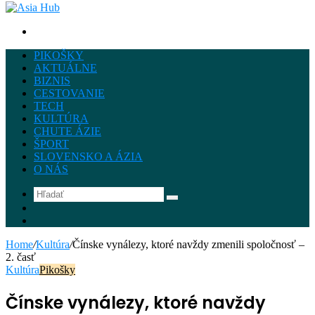
Hľadať
PIKOŠKY
AKTUÁLNE
BIZNIS
CESTOVANIE
TECH
KULTÚRA
CHUTE ÁZIE
ŠPORT
SLOVENSKO A ÁZIA
O NÁS
Hľadať
Instagram
Facebook
Home
/
Kultúra
/
Čínske vynálezy, ktoré navždy zmenili spoločnosť –
2. časť
Kultúra
Pikošky
Čínske vynálezy, ktoré navždy