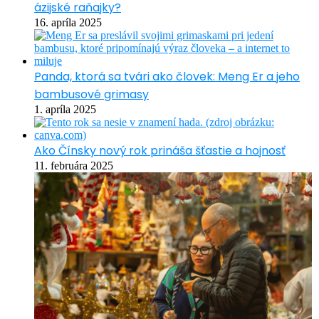
ázijské raňajky?
16. apríla 2025
Panda, ktorá sa tvári ako človek: Meng Er a jeho
bambusové grimasy
1. apríla 2025
Ako Čínsky nový rok prináša šťastie a hojnosť
11. februára 2025