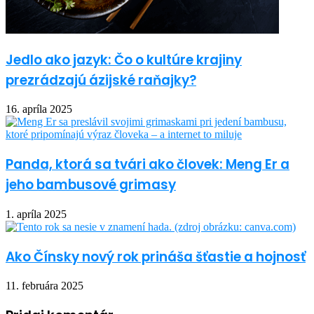
Jedlo ako jazyk: Čo o kultúre krajiny
prezrádzajú ázijské raňajky?
16. apríla 2025
Panda, ktorá sa tvári ako človek: Meng Er a
jeho bambusové grimasy
1. apríla 2025
Ako Čínsky nový rok prináša šťastie a hojnosť
11. februára 2025