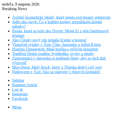
nedeľa, 9 augusta 2026
Breaking News
Ázijské kozmetické rituály, ktoré menia svet beauty priemyslu
Jedlo ako jazyk: Čo o kultúre krajiny prezrádzajú ázijské
raňajky?
Panda, ktorá sa tvári ako človek: Meng Er a jeho bambusové
grimasy
Ako Čínsky nový rok prináša šťastie a hojnosť
Vianočné sviatky v Ázii: Čína, Japonsko a Južná Kórea
História Tamagotchi: Malá hračka s veľkým dopadom
Tradičná čínska svadba: Symbolika, zvyky a rituály
Zamestnanci v Japonsku si najímajú firmy, aby za nich dali
výpoveď
Moo Deng: Malý hroch, ktorý z Thajska dobyl celý svet
Halloween v Ázii: Ako sa oslavuje v rôznych krajinách
Sidebar
Random Article
Log In
Instagram
Facebook
Menu