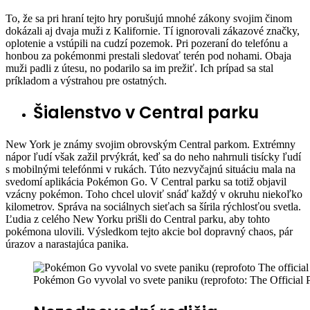
To, že sa pri hraní tejto hry porušujú mnohé zákony svojim činom
dokázali aj dvaja muži z Kalifornie. Tí ignorovali zákazové značky,
oplotenie a vstúpili na cudzí pozemok. Pri pozeraní do telefónu a
honbou za pokémonmi prestali sledovať terén pod nohami. Obaja
muži padli z útesu, no podarilo sa im prežiť. Ich prípad sa stal
príkladom a výstrahou pre ostatných.
Šialenstvo v Central parku
New York je známy svojim obrovským Central parkom. Extrémny
nápor ľudí však zažil prvýkrát, keď sa do neho nahrnuli tisícky ľudí
s mobilnými telefónmi v rukách. Túto nezvyčajnú situáciu mala na
svedomí aplikácia Pokémon Go. V Central parku sa totiž objavil
vzácny pokémon. Toho chcel uloviť snáď každý v okruhu niekoľko
kilometrov. Správa na sociálnych sieťach sa šírila rýchlosťou svetla.
Ľudia z celého New Yorku prišli do Central parku, aby tohto
pokémona ulovili. Výsledkom tejto akcie bol dopravný chaos, pár
úrazov a narastajúca panika.
Pokémon Go vyvolal vo svete paniku (reprofoto: The Official