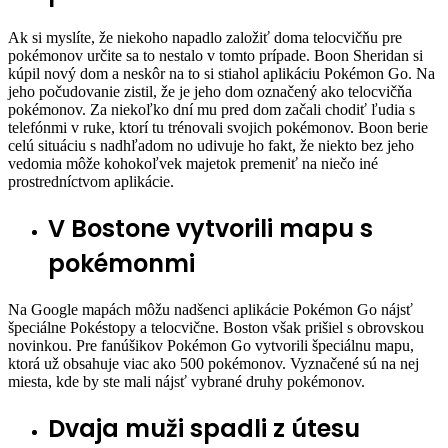
Ak si myslíte, že niekoho napadlo založiť doma telocvičňu pre
pokémonov určite sa to nestalo v tomto prípade. Boon Sheridan si
kúpil nový dom a neskôr na to si stiahol aplikáciu Pokémon Go. Na
jeho počudovanie zistil, že je jeho dom označený ako telocvičňa
pokémonov. Za niekoľko dní mu pred dom začali chodiť ľudia s
telefónmi v ruke, ktorí tu trénovali svojich pokémonov. Boon berie
celú situáciu s nadhľadom no udivuje ho fakt, že niekto bez jeho
vedomia môže kohokoľvek majetok premeniť na niečo iné
prostredníctvom aplikácie.
V Bostone vytvorili mapu s
pokémonmi
Na Google mapách môžu nadšenci aplikácie Pokémon Go nájsť
špeciálne Pokéstopy a telocvične. Boston však prišiel s obrovskou
novinkou. Pre fanúšikov Pokémon Go vytvorili špeciálnu mapu,
ktorá už obsahuje viac ako 500 pokémonov. Vyznačené sú na nej
miesta, kde by ste mali nájsť vybrané druhy pokémonov.
Dvaja muži spadli z útesu