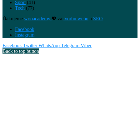
Šport
(41)
Tech
(77)
Ďakujeme
wooacademy
💖 za
tvorbu webu
a
SEO
Facebook
Instagram
Facebook
Twitter
WhatsApp
Telegram
Viber
Back to top button