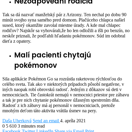
Nezodpovední rodičia
Tak sa dá nazvať manželský pár z Arizony. Ten nechal po dobu 90
minút svojho syna samého pred domom. Plačúceho chlapca našiel
sused, ktorý okamžite zavolal miestne úrady. A kde mal chlapec
rodičov? Najskôr sa vyhovárali,že ho len odložili a išli po benzín, no
neskôr priznali, že podľahli hľadaniu pokémonov. Súd im odobral
dieťa z opatery.
Malí pacienti chytajú
pokémonov
Sila aplikácie Pokémon Go sa rozrástla raketovou rýchlosťou do
celého sveta. Tak ako v niektorých prípadoch pôsobí negatívne, v
iných naopak robí obrovskú radosť. Jedným z dôkazov sú deti v
nemocniciach. Tie častokrát nemajú v nemocnici priestor pre zábavu
a tak je pre nich chytanie pokémonov úžasným spestrením dňa.
Radosť z ich zábavy má aj personál v nemocniciach, pretože
mnohým deťom táto aktivita vrátila úsmev na pery.
Daša Uherková
Send an email
4. apríla 2021
0
5 610
3 minutes read
Facebook
Twitter
LinkedIn
Share via Email
Print