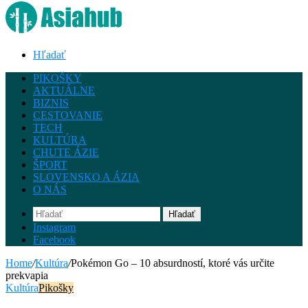
Hľadať
PIKOŠKY
AKTUÁLNE
BIZNIS
CESTOVANIE
TECH
KULTÚRA
CHUTE ÁZIE
ŠPORT
SLOVENSKO A ÁZIA
O NÁS
Hľadať
Instagram
Facebook
Home
/
Kultúra
/
Pokémon Go – 10 absurdností, ktoré vás určite
prekvapia
Kultúra
Pikošky