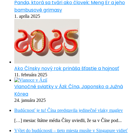
Panda, ktorá sa tvári ako človek: Meng Er a jeho
bambusové grimasy
1. apríla 2025
Ako Čínsky nový rok prináša šťastie a hojnosť
11. februára 2025
Vianočné sviatky v Ázii: Čína, Japonsko a Južná
Kórea
24. januára 2025
Budúcnosť je tu! Čína predstavila jedinečné vlaky maglev
[…] mesiac štátne média Číny uviedli, že sa v Číne pod...
Výlet do budúcnosti – tieto miesta musíte v Singapure vidieť