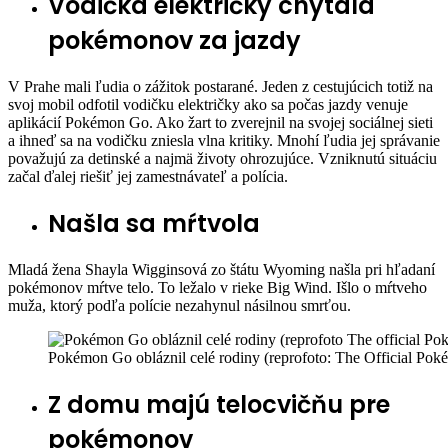
Vodička električky chytala
pokémonov za jazdy
V Prahe mali ľudia o zážitok postarané. Jeden z cestujúcich totiž na
svoj mobil odfotil vodičku električky ako sa počas jazdy venuje
aplikácií Pokémon Go. Ako žart to zverejnil na svojej sociálnej sieti
a ihneď sa na vodičku zniesla vlna kritiky. Mnohí ľudia jej správanie
považujú za detinské a najmä životy ohrozujúce. Vzniknutú situáciu
začal ďalej riešiť jej zamestnávateľ a polícia.
Našla sa mŕtvola
Mladá žena
Shayla Wigginsová
zo štátu Wyoming našla pri hľadaní
pokémonov mŕtve telo. To ležalo v rieke Big Wind. Išlo o mŕtveho
muža, ktorý podľa polície nezahynul násilnou smrťou.
Pokémon Go obláznil celé rodiny (reprofoto: The Official Po
Z domu majú telocvičňu pre
pokémonov