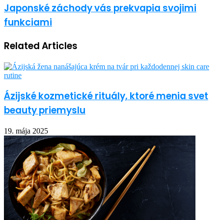
Japonské záchody vás prekvapia svojimi
funkciami
Related Articles
Ázijské kozmetické rituály, ktoré menia svet
beauty priemyslu
19. mája 2025