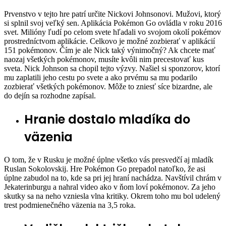
Prvenstvo v tejto hre patrí určite Nickovi Johnsonovi. Mužovi, ktorý
si splnil svoj veľký sen. Aplikácia Pokémon Go ovládla v roku 2016
svet. Milióny ľudí po celom svete hľadali vo svojom okolí pokémov
prostredníctvom aplikácie. Celkovo je možné zozbierať v aplikácií
151 pokémonov. Čím je ale Nick taký výnimočný? Ak chcete mať
naozaj všetkých pokémonov, musíte kvôli nim precestovať kus
sveta. Nick Johnson sa chopil tejto výzvy. Našiel si sponzorov, ktorí
mu zaplatili jeho cestu po svete a ako prvému sa mu podarilo
zozbierať všetkých pokémonov. Môže to zniesť síce bizardne, ale
do dejín sa rozhodne zapísal.
Hranie dostalo mladíka do
väzenia
O tom, že v Rusku je možné úplne všetko vás presvedčí aj mladík
Ruslan Sokolovskij. Hre Pokémon Go prepadol natoľko, že asi
úplne zabudol na to, kde sa pri jej hraní nachádza. Navštívil chrám v
Jekaterinburgu a nahral video ako v ňom loví pokémonov. Za jeho
skutky sa na neho vzniesla vlna kritiky. Okrem toho mu bol udelený
trest podmienečného väzenia na 3,5 roka.