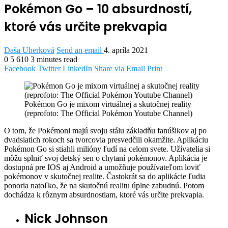
Pokémon Go – 10 absurdností,
ktoré vás určite prekvapia
Daša Uherková
Send an email
4. apríla 2021
0
5 610
3 minutes read
Facebook
Twitter
LinkedIn
Share via Email
Print
Pokémon Go je mixom virtuálnej a skutočnej reality
(reprofoto: The Official Pokémon Youtube Channel)
O
tom, že Pokémoni majú svoju stálu základňu fanúšikov aj po
dvadsiatich rokoch sa tvorcovia presvedčili okamžite. Aplikáciu
Pokémon Go si stiahli milióny ľudí na celom svete. Užívatelia si
môžu splniť svoj detský sen o chytaní pokémonov. Aplikácia je
dostupná pre IOS aj Android a umožňuje používateľom loviť
pokémonov v skutočnej realite. Častokrát sa do aplikácie ľudia
ponoria natoľko, že na skutočnú realitu úplne zabudnú. Potom
dochádza k rôznym absurdnostiam, ktoré vás určite prekvapia.
Nick Johnson