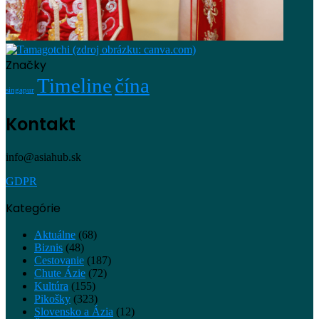
Značky
Timeline
čína
singapur
Kontakt
info@asiahub.sk
GDPR
Kategórie
Aktuálne
(68)
Biznis
(48)
Cestovanie
(187)
Chute Ázie
(72)
Kultúra
(155)
Pikošky
(323)
Slovensko a Ázia
(12)