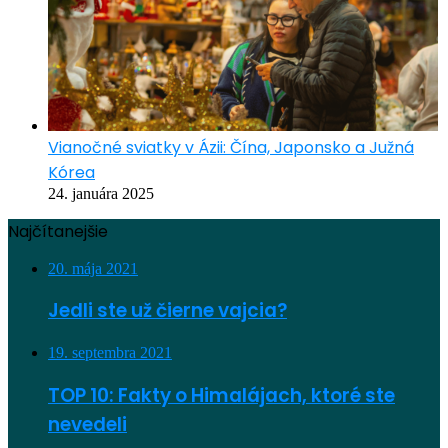
Vianočné sviatky v Ázii: Čína, Japonsko a Južná
Kórea
24. januára 2025
Najčítanejšie
20. mája 2021
Jedli ste už čierne vajcia?
19. septembra 2021
TOP 10: Fakty o Himalájach, ktoré ste
nevedeli