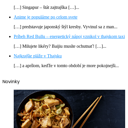
[…] Singapur – štát zajtrajška […]...
Anime je populárne po celom svete
[…] predstavuje japonský štýl kresby. Vyvinul sa z man...
Príbeh Red Bullu – energetický nápoj vznikol v thajskom taxi
[…] Milujete likéry? Baijiu musíte ochutnať! […]...
Najkrajšie pláže v Thajsku
[…] a aprílom, keďže v tomto období je more pokojnejši...
Novinky